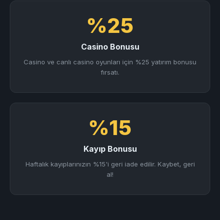
%25
Casino Bonusu
Casino ve canlı casino oyunları için %25 yatırım bonusu
fırsatı.
%15
Kayıp Bonusu
Haftalık kayıplarınızın %15'i geri iade edilir. Kaybet, geri
al!