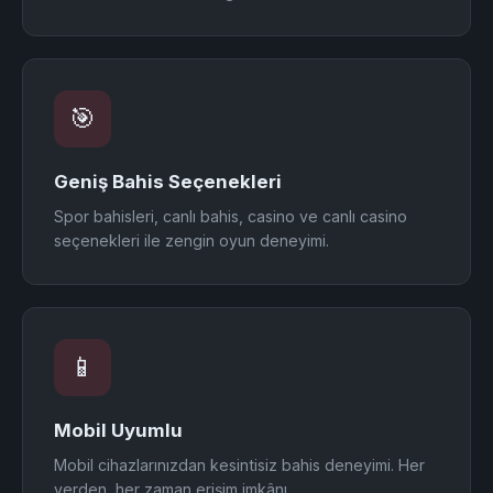
🎯
Geniş Bahis Seçenekleri
Spor bahisleri, canlı bahis, casino ve canlı casino
seçenekleri ile zengin oyun deneyimi.
📱
Mobil Uyumlu
Mobil cihazlarınızdan kesintisiz bahis deneyimi. Her
yerden, her zaman erişim imkânı.