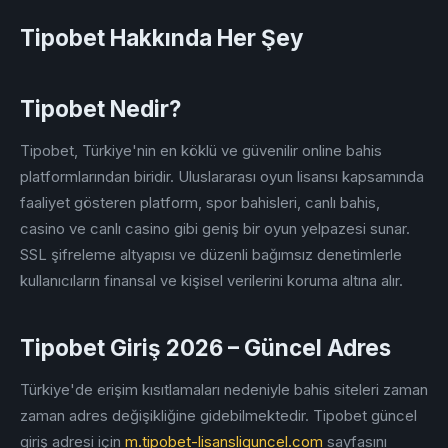
Tipobet Hakkında Her Şey
Tipobet Nedir?
Tipobet, Türkiye'nin en köklü ve güvenilir online bahis
platformlarından biridir. Uluslararası oyun lisansı kapsamında
faaliyet gösteren platform, spor bahisleri, canlı bahis,
casino ve canlı casino gibi geniş bir oyun yelpazesi sunar.
SSL şifreleme altyapısı ve düzenli bağımsız denetimlerle
kullanıcıların finansal ve kişisel verilerini koruma altına alır.
Tipobet Giriş 2026 – Güncel Adres
Türkiye'de erişim kısıtlamaları nedeniyle bahis siteleri zaman
zaman adres değişikliğine gidebilmektedir. Tipobet güncel
giriş adresi için
m.tipobet-lisansliguncel.com
sayfasını