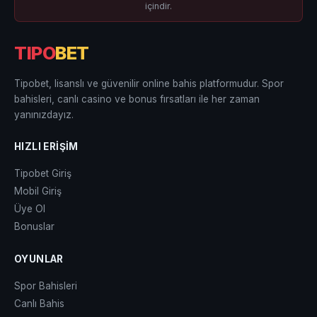
içindir.
TIPO
BET
Tipobet, lisanslı ve güvenilir online bahis platformudur. Spor
bahisleri, canlı casino ve bonus fırsatları ile her zaman
yanınızdayız.
HIZLI ERIŞIM
Tipobet Giriş
Mobil Giriş
Üye Ol
Bonuslar
OYUNLAR
Spor Bahisleri
Canlı Bahis