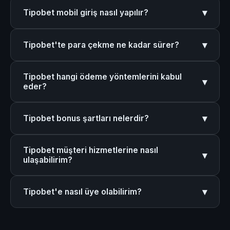
Tipobet'in 2026 güncel giriş adresi m.tipobet-
ön planda tutar. Yıllardır kesintisiz hizmet veren
▾
Tipobet mobil giriş nasıl yapılır?
lisansliguncel.com'dur. Adres değişikliklerinden
platform, şeffaf işlem politikaları ile güven oluşturur.
haberdar olmak için bu sayfayı sık kullanılanlara
Tipobet mobil giriş için https://m.tipobet-
ekleyebilirsiniz.
▾
Tipobet'te para çekme ne kadar sürer?
lisansliguncel.com/ adresini mobil tarayıcınızdan
ziyaret edin. Responsive tasarım sayesinde tüm
Tipobet'te para çekme işlemleri genellikle 24 saat
işlemlerinizi telefonunuzdan kolayca yapabilirsiniz;
Tipobet hangi ödeme yöntemlerini kabul
içinde tamamlanır. Kimlik doğrulaması tamamlanmış
▾
uygulama indirmenize gerek yoktur.
eder?
kullanıcılar için bu süre çok daha kısa olabilmektedir.
Tipobet; banka havalesi, kredi kartı, Papara,
▾
Tipobet bonus şartları nelerdir?
Cepbank, QR kod, Payfix, Mefete ve kripto para
(BTC, ETH, USDT) dahil birçok ödeme yöntemini
Tipobet'te her bonus için farklı çevirme şartları
destekler. Tüm finansal işlemler SSL güvenlik
Tipobet müşteri hizmetlerine nasıl
bulunur. Hoş geldin bonusu, yatırım bonusları ve
▾
sertifikası ile korunur.
ulaşabilirim?
kayıp bonusu gibi kampanyaların şartları platform
üzerinde şeffaf biçimde yayınlanmaktadır. Bonusu
Tipobet müşteri hizmetlerine 7/24 canlı destek, e-
talep etmeden önce ilgili şartları okumanız önerilir.
▾
Tipobet'e nasıl üye olabilirim?
posta veya sosyal medya kanalları aracılığıyla
ulaşabilirsiniz. Türkçe destek ekibi tüm sorularınızı
Tipobet'e üye olmak için https://m.tipobet-
hızlıca yanıtlar.
lisansliguncel.com/ adresini ziyaret ederek "Üye Ol"