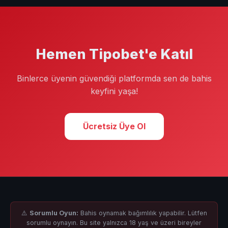
butonuna tıklayın. Formu doldurup e-posta/SMS
doğrulamasını tamamladıktan sonra hesabınız aktif
olur; bu işlem yalnızca birkaç dakika sürer.
Hemen Tipobet'e Katıl
Binlerce üyenin güvendiği platformda sen de bahis
keyfini yaşa!
Ücretsiz Üye Ol
⚠️
Sorumlu Oyun:
Bahis oynamak bağımlılık yapabilir. Lütfen
sorumlu oynayın. Bu site yalnızca 18 yaş ve üzeri bireyler