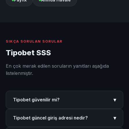
SIKÇA SORULAN SORULAR
Tipobet SSS
En çok merak edilen soruların yanıtları aşağıda
listelenmiştir.
▾
Tipobet güvenilir mi?
Evet, Tipobet uluslararası lisansa sahip güvenilir bir
▾
Tipobet güncel giriş adresi nedir?
bahis platformudur. SSL sertifikası ile korunan
altyapısı ve düzenli denetimlerle kullanıcı güvenliğini