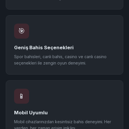
🎯
Geniş Bahis Seçenekleri
Spor bahisleri, canlı bahis, casino ve canlı casino
seçenekleri ile zengin oyun deneyimi.
📱
Mobil Uyumlu
Mobil cihazlarınızdan kesintisiz bahis deneyimi. Her
yerden, her zaman erişim imkânı.