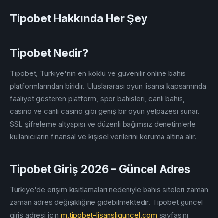
Tipobet Hakkında Her Şey
Tipobet Nedir?
Tipobet, Türkiye'nin en köklü ve güvenilir online bahis
platformlarından biridir. Uluslararası oyun lisansı kapsamında
faaliyet gösteren platform, spor bahisleri, canlı bahis,
casino ve canlı casino gibi geniş bir oyun yelpazesi sunar.
SSL şifreleme altyapısı ve düzenli bağımsız denetimlerle
kullanıcıların finansal ve kişisel verilerini koruma altına alır.
Tipobet Giriş 2026 – Güncel Adres
Türkiye'de erişim kısıtlamaları nedeniyle bahis siteleri zaman
zaman adres değişikliğine gidebilmektedir. Tipobet güncel
giriş adresi için
m.tipobet-lisansliguncel.com
sayfasını