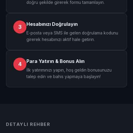
doğru şekilde girerek formu tamamlayın.
Hesabınızı Doğrulayın
3
E-posta veya SMS ile gelen doğrulama kodunu
girerek hesabınızı aktif hale getirin.
Para Yatırın & Bonus Alın
4
İlk yatırımınızı yapın, hoş geldin bonusunuzu
talep edin ve bahis yapmaya başlayın!
DETAYLI REHBER