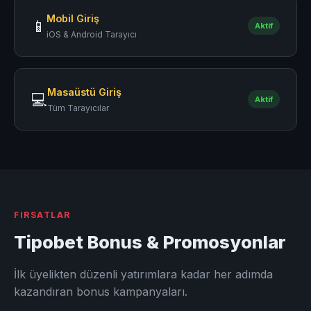
Mobil Giriş
📱
Aktif
iOS & Android Tarayıcı
Masaüstü Giriş
💻
Aktif
Tüm Tarayıcılar
FIRSATLAR
Tipobet Bonus & Promosyonlar
İlk üyelikten düzenli yatırımlara kadar her adımda
kazandıran bonus kampanyaları.