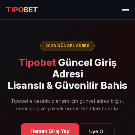
TIPO
BET
2026 GÜNCEL ADRES
Tipobet
Güncel Giriş
Adresi
Lisanslı & Güvenilir Bahis
Tipobet'e kesintisiz erişim için güncel adres bilgisi,
mobil giriş ve yüksek bonus fırsatları burada.
Hemen Giriş Yap
Üye Ol