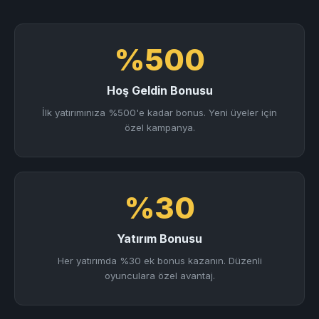
%500
Hoş Geldin Bonusu
İlk yatırımınıza %500'e kadar bonus. Yeni üyeler için
özel kampanya.
%30
Yatırım Bonusu
Her yatırımda %30 ek bonus kazanın. Düzenli
oyunculara özel avantaj.