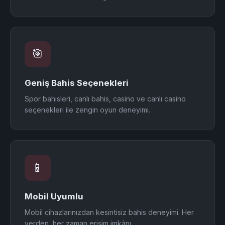
🎯
Geniş Bahis Seçenekleri
Spor bahisleri, canlı bahis, casino ve canlı casino
seçenekleri ile zengin oyun deneyimi.
📱
Mobil Uyumlu
Mobil cihazlarınızdan kesintisiz bahis deneyimi. Her
yerden, her zaman erişim imkânı.