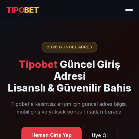
TIPO
BET
2026 GÜNCEL ADRES
Tipobet
Güncel Giriş
Adresi
Lisanslı & Güvenilir Bahis
Tipobet'e kesintisiz erişim için güncel adres bilgisi,
mobil giriş ve yüksek bonus fırsatları burada.
Hemen Giriş Yap
Üye Ol