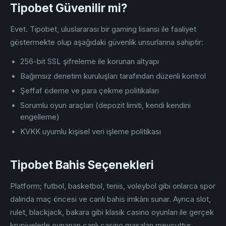
Tipobet Güvenilir mi?
Evet. Tipobet, uluslararası bir gaming lisansı ile faaliyet
göstermekte olup aşağıdaki güvenlik unsurlarına sahiptir:
256-bit SSL şifreleme ile korunan altyapı
Bağımsız denetim kuruluşları tarafından düzenli kontrol
Şeffaf ödeme ve para çekme politikaları
Sorumlu oyun araçları (depozit limiti, kendi kendini
engelleme)
KVKK uyumlu kişisel veri işleme politikası
Tipobet Bahis Seçenekleri
Platform; futbol, basketbol, tenis, voleybol gibi onlarca spor
dalında maç öncesi ve canlı bahis imkânı sunar. Ayrıca slot,
rulet, blackjack, bakara gibi klasik casino oyunları ile gerçek
krupiyelerle oynanan canlı casino masaları mevcuttur.