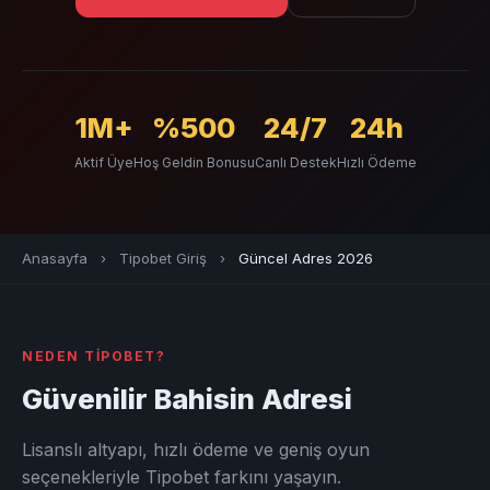
1M+
%500
24/7
24h
Aktif Üye
Hoş Geldin Bonusu
Canlı Destek
Hızlı Ödeme
Anasayfa
›
Tipobet Giriş
›
Güncel Adres 2026
NEDEN TIPOBET?
Güvenilir Bahisin Adresi
Lisanslı altyapı, hızlı ödeme ve geniş oyun
seçenekleriyle Tipobet farkını yaşayın.