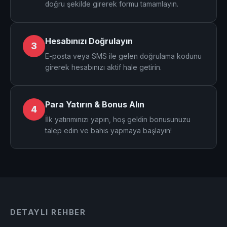
doğru şekilde girerek formu tamamlayın.
Hesabınızı Doğrulayın
3
E-posta veya SMS ile gelen doğrulama kodunu
girerek hesabınızı aktif hale getirin.
Para Yatırın & Bonus Alın
4
İlk yatırımınızı yapın, hoş geldin bonusunuzu
talep edin ve bahis yapmaya başlayın!
DETAYLI REHBER