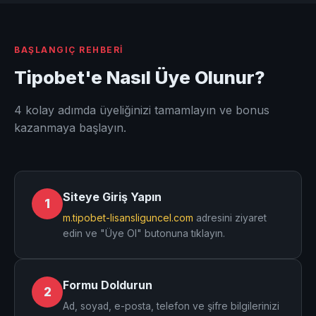
BAŞLANGIÇ REHBERI
Tipobet'e Nasıl Üye Olunur?
4 kolay adımda üyeliğinizi tamamlayın ve bonus
kazanmaya başlayın.
Siteye Giriş Yapın
1
m.tipobet-lisansliguncel.com
adresini ziyaret
edin ve "Üye Ol" butonuna tıklayın.
Formu Doldurun
2
Ad, soyad, e-posta, telefon ve şifre bilgilerinizi