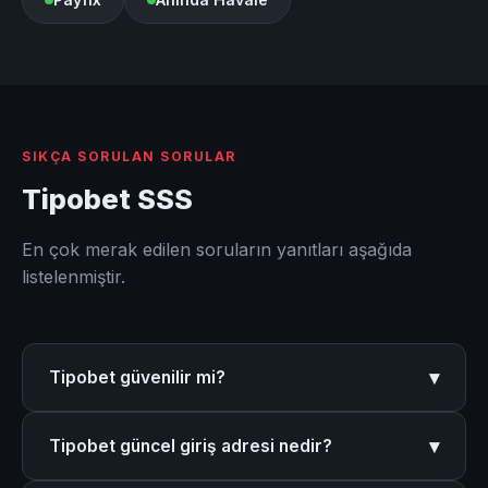
SIKÇA SORULAN SORULAR
Tipobet SSS
En çok merak edilen soruların yanıtları aşağıda
listelenmiştir.
▾
Tipobet güvenilir mi?
Evet, Tipobet uluslararası lisansa sahip güvenilir bir
▾
Tipobet güncel giriş adresi nedir?
bahis platformudur. SSL sertifikası ile korunan
altyapısı ve düzenli denetimlerle kullanıcı güvenliğini