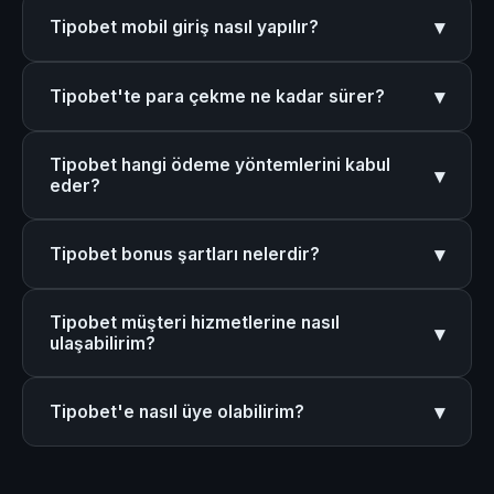
Tipobet'in 2026 güncel giriş adresi m.tipobet-
ön planda tutar. Yıllardır kesintisiz hizmet veren
▾
Tipobet mobil giriş nasıl yapılır?
lisansliguncel.com'dur. Adres değişikliklerinden
platform, şeffaf işlem politikaları ile güven oluşturur.
haberdar olmak için bu sayfayı sık kullanılanlara
Tipobet mobil giriş için https://m.tipobet-
ekleyebilirsiniz.
▾
Tipobet'te para çekme ne kadar sürer?
lisansliguncel.com/ adresini mobil tarayıcınızdan
ziyaret edin. Responsive tasarım sayesinde tüm
Tipobet'te para çekme işlemleri genellikle 24 saat
işlemlerinizi telefonunuzdan kolayca yapabilirsiniz;
Tipobet hangi ödeme yöntemlerini kabul
içinde tamamlanır. Kimlik doğrulaması tamamlanmış
▾
uygulama indirmenize gerek yoktur.
eder?
kullanıcılar için bu süre çok daha kısa olabilmektedir.
Tipobet; banka havalesi, kredi kartı, Papara,
▾
Tipobet bonus şartları nelerdir?
Cepbank, QR kod, Payfix, Mefete ve kripto para
(BTC, ETH, USDT) dahil birçok ödeme yöntemini
Tipobet'te her bonus için farklı çevirme şartları
destekler. Tüm finansal işlemler SSL güvenlik
Tipobet müşteri hizmetlerine nasıl
bulunur. Hoş geldin bonusu, yatırım bonusları ve
▾
sertifikası ile korunur.
ulaşabilirim?
kayıp bonusu gibi kampanyaların şartları platform
üzerinde şeffaf biçimde yayınlanmaktadır. Bonusu
Tipobet müşteri hizmetlerine 7/24 canlı destek, e-
talep etmeden önce ilgili şartları okumanız önerilir.
▾
Tipobet'e nasıl üye olabilirim?
posta veya sosyal medya kanalları aracılığıyla
ulaşabilirsiniz. Türkçe destek ekibi tüm sorularınızı
Tipobet'e üye olmak için https://m.tipobet-
hızlıca yanıtlar.
lisansliguncel.com/ adresini ziyaret ederek "Üye Ol"