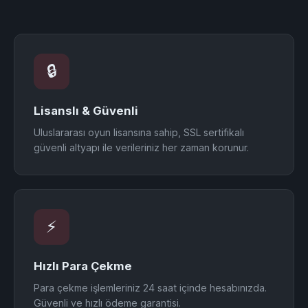
🔒
Lisanslı & Güvenli
Uluslararası oyun lisansına sahip, SSL sertifikalı
güvenli altyapı ile verileriniz her zaman korunur.
⚡
Hızlı Para Çekme
Para çekme işlemleriniz 24 saat içinde hesabınızda.
Güvenli ve hızlı ödeme garantisi.