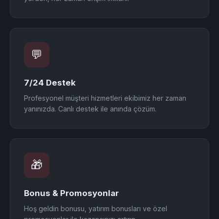
💬
7/24 Destek
Profesyonel müşteri hizmetleri ekibimiz her zaman
yanınızda. Canlı destek ile anında çözüm.
🎁
Bonus & Promosyonlar
Hoş geldin bonusu, yatırım bonusları ve özel