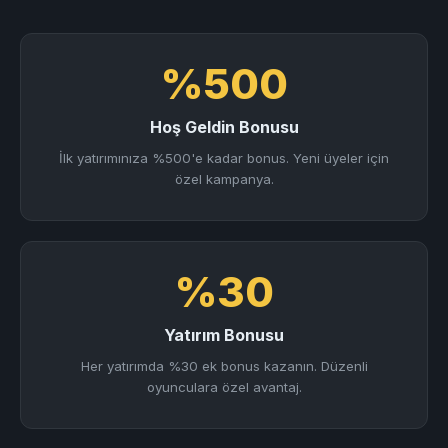
%500
Hoş Geldin Bonusu
İlk yatırımınıza %500'e kadar bonus. Yeni üyeler için
özel kampanya.
%30
Yatırım Bonusu
Her yatırımda %30 ek bonus kazanın. Düzenli
oyunculara özel avantaj.