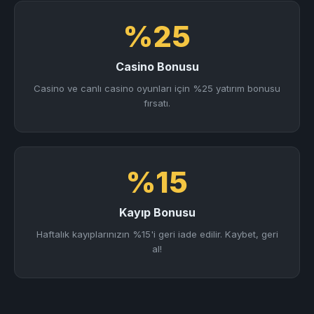
%25
Casino Bonusu
Casino ve canlı casino oyunları için %25 yatırım bonusu
fırsatı.
%15
Kayıp Bonusu
Haftalık kayıplarınızın %15'i geri iade edilir. Kaybet, geri
al!