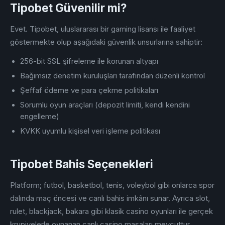
Tipobet Güvenilir mi?
Evet. Tipobet, uluslararası bir gaming lisansı ile faaliyet
göstermekte olup aşağıdaki güvenlik unsurlarına sahiptir:
256-bit SSL şifreleme ile korunan altyapı
Bağımsız denetim kuruluşları tarafından düzenli kontrol
Şeffaf ödeme ve para çekme politikaları
Sorumlu oyun araçları (depozit limiti, kendi kendini
engelleme)
KVKK uyumlu kişisel veri işleme politikası
Tipobet Bahis Seçenekleri
Platform; futbol, basketbol, tenis, voleybol gibi onlarca spor
dalında maç öncesi ve canlı bahis imkânı sunar. Ayrıca slot,
rulet, blackjack, bakara gibi klasik casino oyunları ile gerçek
krupiyelerle oynanan canlı casino masaları mevcuttur.