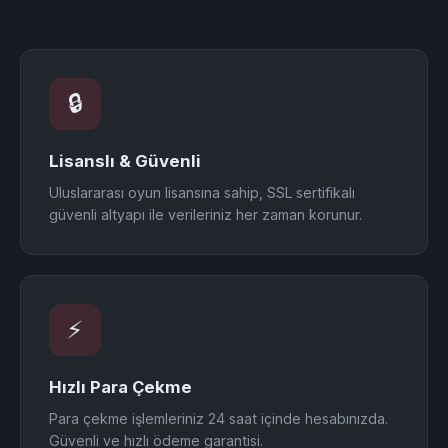
🔒
Lisanslı & Güvenli
Uluslararası oyun lisansına sahip, SSL sertifikalı
güvenli altyapı ile verileriniz her zaman korunur.
⚡
Hızlı Para Çekme
Para çekme işlemleriniz 24 saat içinde hesabınızda.
Güvenli ve hızlı ödeme garantisi.