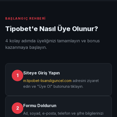
BAŞLANGIÇ REHBERI
Tipobet'e Nasıl Üye Olunur?
4 kolay adımda üyeliğinizi tamamlayın ve bonus
kazanmaya başlayın.
Siteye Giriş Yapın
1
m.tipobet-lisansliguncel.com
adresini ziyaret
edin ve "Üye Ol" butonuna tıklayın.
Formu Doldurun
2
Ad, soyad, e-posta, telefon ve şifre bilgilerinizi