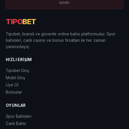
içindir.
TIPO
BET
Tipobet, lisanslı ve güvenilir online bahis platformudur. Spor
bahisleri, canlı casino ve bonus fırsatları ile her zaman
yanınızdayız.
HIZLI ERIŞIM
Tipobet Giriş
Mobil Giriş
Üye Ol
Bonuslar
OYUNLAR
Spor Bahisleri
Canlı Bahis