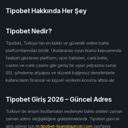
Tipobet Hakkında Her Şey
Tipobet Nedir?
Tipobet, Türkiye'nin en köklü ve güvenilir online bahis
platformlarından biridir. Uluslararası oyun lisansı kapsamında
faaliyet gösteren platform, spor bahisleri, canlı bahis,
casino ve canlı casino gibi geniş bir oyun yelpazesi sunar.
SSL şifreleme altyapısı ve düzenli bağımsız denetimlerle
kullanıcıların finansal ve kişisel verilerini koruma altına alır.
Tipobet Giriş 2026 – Güncel Adres
Türkiye'de erişim kısıtlamaları nedeniyle bahis siteleri zaman
zaman adres değişikliğine gidebilmektedir. Tipobet güncel
giriş adresi için
m.tipobet-lisansliguncel.com
sayfasını