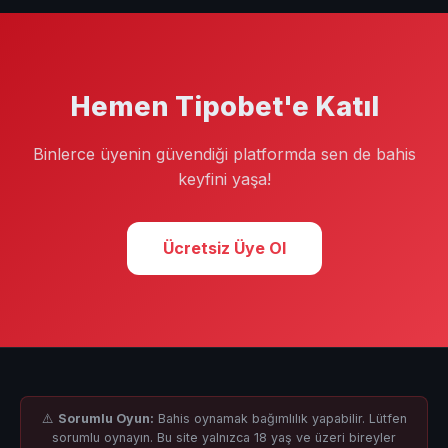
butonuna tıklayın. Formu doldurup e-posta/SMS
doğrulamasını tamamladıktan sonra hesabınız aktif
olur; bu işlem yalnızca birkaç dakika sürer.
Hemen Tipobet'e Katıl
Binlerce üyenin güvendiği platformda sen de bahis
keyfini yaşa!
Ücretsiz Üye Ol
⚠️
Sorumlu Oyun:
Bahis oynamak bağımlılık yapabilir. Lütfen
sorumlu oynayın. Bu site yalnızca 18 yaş ve üzeri bireyler