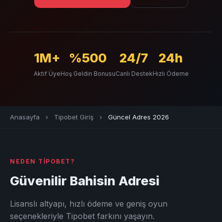
1M+
%500
24/7
24h
Aktif Üye
Hoş Geldin Bonusu
Canlı Destek
Hızlı Ödeme
Anasayfa
›
Tipobet Giriş
›
Güncel Adres 2026
NEDEN TIPOBET?
Güvenilir Bahisin Adresi
Lisanslı altyapı, hızlı ödeme ve geniş oyun
seçenekleriyle Tipobet farkını yaşayın.