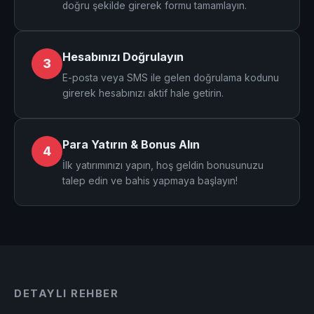
doğru şekilde girerek formu tamamlayın.
Hesabınızı Doğrulayın
3
E-posta veya SMS ile gelen doğrulama kodunu
girerek hesabınızı aktif hale getirin.
Para Yatırın & Bonus Alın
4
İlk yatırımınızı yapın, hoş geldin bonusunuzu
talep edin ve bahis yapmaya başlayın!
DETAYLI REHBER