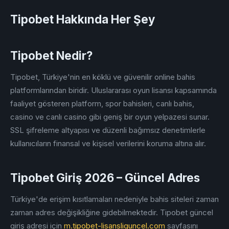
Tipobet Hakkında Her Şey
Tipobet Nedir?
Tipobet, Türkiye'nin en köklü ve güvenilir online bahis
platformlarından biridir. Uluslararası oyun lisansı kapsamında
faaliyet gösteren platform, spor bahisleri, canlı bahis,
casino ve canlı casino gibi geniş bir oyun yelpazesi sunar.
SSL şifreleme altyapısı ve düzenli bağımsız denetimlerle
kullanıcıların finansal ve kişisel verilerini koruma altına alır.
Tipobet Giriş 2026 – Güncel Adres
Türkiye'de erişim kısıtlamaları nedeniyle bahis siteleri zaman
zaman adres değişikliğine gidebilmektedir. Tipobet güncel
giriş adresi için
m.tipobet-lisansliguncel.com
sayfasını