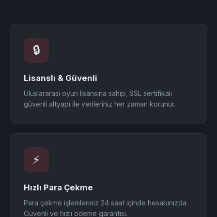
🔒
Lisanslı & Güvenli
Uluslararası oyun lisansına sahip, SSL sertifikalı
güvenli altyapı ile verileriniz her zaman korunur.
⚡
Hızlı Para Çekme
Para çekme işlemleriniz 24 saat içinde hesabınızda.
Güvenli ve hızlı ödeme garantisi.