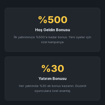
%500
Hoş Geldin Bonusu
İlk yatırımınıza %500'e kadar bonus. Yeni üyeler için
özel kampanya.
%30
Yatırım Bonusu
Her yatırımda %30 ek bonus kazanın. Düzenli
oyunculara özel avantaj.