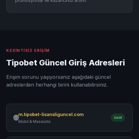
promosyonlar ile kazancınızı artırın.
KESINTISIZ ERIŞIM
Tipobet Güncel Giriş Adresleri
Erişim sorunu yaşıyorsanız aşağıdaki güncel
adreslerden herhangi birini kullanabilirsiniz.
m.tipobet-lisansliguncel.com
🌐
Aktif
Mobil & Masaüstü