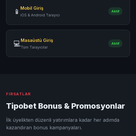
Mobil Giriş
📱
Aktif
iOS & Android Tarayıcı
Masaüstü Giriş
💻
Aktif
Tüm Tarayıcılar
FIRSATLAR
Tipobet Bonus & Promosyonlar
İlk üyelikten düzenli yatırımlara kadar her adımda
kazandıran bonus kampanyaları.