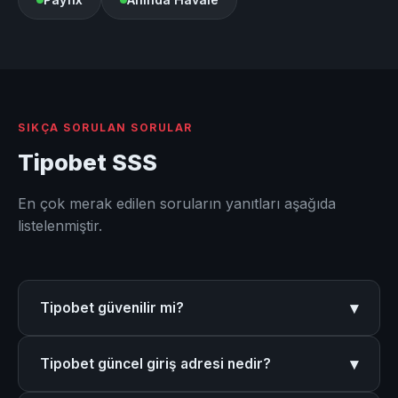
SIKÇA SORULAN SORULAR
Tipobet SSS
En çok merak edilen soruların yanıtları aşağıda
listelenmiştir.
▾
Tipobet güvenilir mi?
Evet, Tipobet uluslararası lisansa sahip güvenilir bir
▾
Tipobet güncel giriş adresi nedir?
bahis platformudur. SSL sertifikası ile korunan
altyapısı ve düzenli denetimlerle kullanıcı güvenliğini