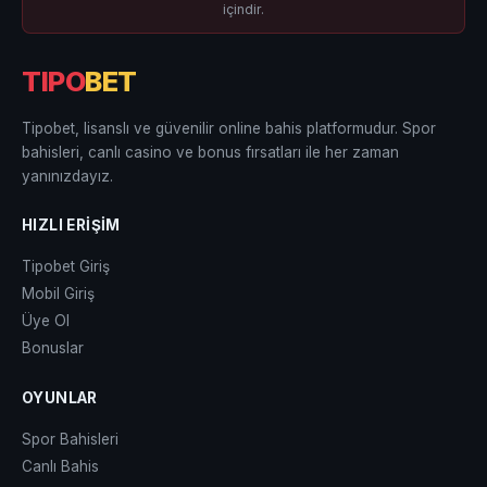
içindir.
TIPO
BET
Tipobet, lisanslı ve güvenilir online bahis platformudur. Spor
bahisleri, canlı casino ve bonus fırsatları ile her zaman
yanınızdayız.
HIZLI ERIŞIM
Tipobet Giriş
Mobil Giriş
Üye Ol
Bonuslar
OYUNLAR
Spor Bahisleri
Canlı Bahis