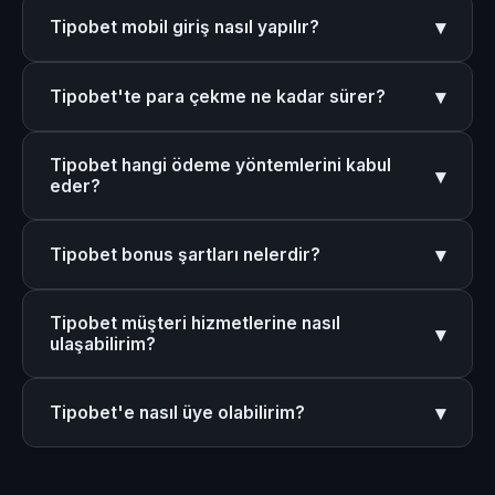
Tipobet'in 2026 güncel giriş adresi m.tipobet-
ön planda tutar. Yıllardır kesintisiz hizmet veren
▾
Tipobet mobil giriş nasıl yapılır?
lisansliguncel.com'dur. Adres değişikliklerinden
platform, şeffaf işlem politikaları ile güven oluşturur.
haberdar olmak için bu sayfayı sık kullanılanlara
Tipobet mobil giriş için https://m.tipobet-
ekleyebilirsiniz.
▾
Tipobet'te para çekme ne kadar sürer?
lisansliguncel.com/ adresini mobil tarayıcınızdan
ziyaret edin. Responsive tasarım sayesinde tüm
Tipobet'te para çekme işlemleri genellikle 24 saat
işlemlerinizi telefonunuzdan kolayca yapabilirsiniz;
Tipobet hangi ödeme yöntemlerini kabul
içinde tamamlanır. Kimlik doğrulaması tamamlanmış
▾
uygulama indirmenize gerek yoktur.
eder?
kullanıcılar için bu süre çok daha kısa olabilmektedir.
Tipobet; banka havalesi, kredi kartı, Papara,
▾
Tipobet bonus şartları nelerdir?
Cepbank, QR kod, Payfix, Mefete ve kripto para
(BTC, ETH, USDT) dahil birçok ödeme yöntemini
Tipobet'te her bonus için farklı çevirme şartları
destekler. Tüm finansal işlemler SSL güvenlik
Tipobet müşteri hizmetlerine nasıl
bulunur. Hoş geldin bonusu, yatırım bonusları ve
▾
sertifikası ile korunur.
ulaşabilirim?
kayıp bonusu gibi kampanyaların şartları platform
üzerinde şeffaf biçimde yayınlanmaktadır. Bonusu
Tipobet müşteri hizmetlerine 7/24 canlı destek, e-
talep etmeden önce ilgili şartları okumanız önerilir.
▾
Tipobet'e nasıl üye olabilirim?
posta veya sosyal medya kanalları aracılığıyla
ulaşabilirsiniz. Türkçe destek ekibi tüm sorularınızı
Tipobet'e üye olmak için https://m.tipobet-
hızlıca yanıtlar.
lisansliguncel.com/ adresini ziyaret ederek "Üye Ol"