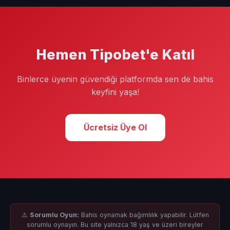
butonuna tıklayın. Formu doldurup e-posta/SMS
doğrulamasını tamamladıktan sonra hesabınız aktif
olur; bu işlem yalnızca birkaç dakika sürer.
Hemen Tipobet'e Katıl
Binlerce üyenin güvendiği platformda sen de bahis
keyfini yaşa!
Ücretsiz Üye Ol
⚠️
Sorumlu Oyun:
Bahis oynamak bağımlılık yapabilir. Lütfen
sorumlu oynayın. Bu site yalnızca 18 yaş ve üzeri bireyler