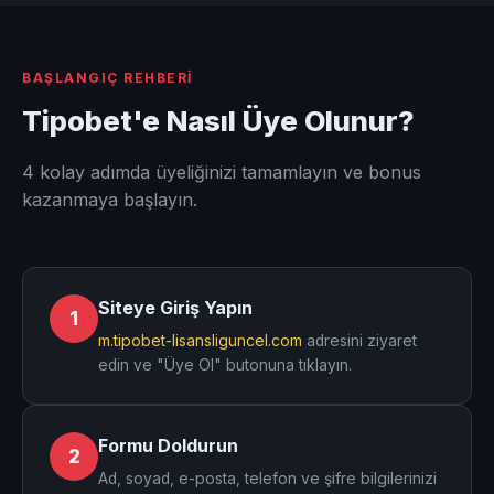
BAŞLANGIÇ REHBERI
Tipobet'e Nasıl Üye Olunur?
4 kolay adımda üyeliğinizi tamamlayın ve bonus
kazanmaya başlayın.
Siteye Giriş Yapın
1
m.tipobet-lisansliguncel.com
adresini ziyaret
edin ve "Üye Ol" butonuna tıklayın.
Formu Doldurun
2
Ad, soyad, e-posta, telefon ve şifre bilgilerinizi