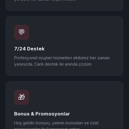
💬
7/24 Destek
Profesyonel müşteri hizmetleri ekibimiz her zaman
yanınızda. Canlı destek ile anında çözüm.
🎁
Bonus & Promosyonlar
Hoş geldin bonusu, yatırım bonusları ve özel