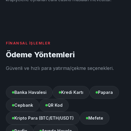
FINANSAL İŞLEMLER
Ödeme Yöntemleri
Güvenli ve hızlı para yatırma/çekme seçenekleri.
Banka Havalesi
Kredi Kartı
Papara
Cepbank
QR Kod
Kripto Para (BTC/ETH/USDT)
Mefete
Payfix
Anında Havale