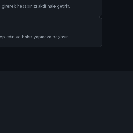
rerek hesabınızı aktif hale getirin.
alep edin ve bahis yapmaya başlayın!