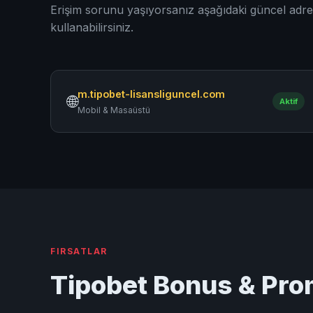
Erişim sorunu yaşıyorsanız aşağıdaki güncel adre
kullanabilirsiniz.
m.tipobet-lisansliguncel.com
🌐
Aktif
Mobil & Masaüstü
FIRSATLAR
Tipobet Bonus & Pr