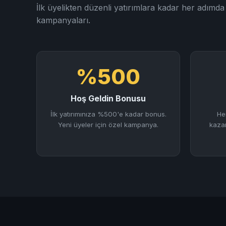
İlk üyelikten düzenli yatırımlara kadar her adım
kampanyaları.
%500
Hoş Geldin Bonusu
İlk yatırımınıza %500'e kadar bonus.
He
Yeni üyeler için özel kampanya.
kazan