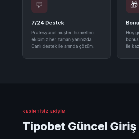
💬
🎁
7/24 Destek
Bonu
Profesyonel müşteri hizmetleri
Hoş ge
ekibimiz her zaman yanınızda.
bonusl
Canlı destek ile anında çözüm.
ile kaz
KESINTISIZ ERIŞIM
Tipobet Güncel Giriş