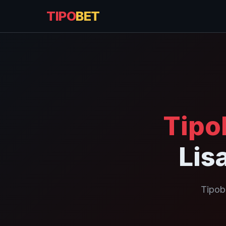
TIPO
BET
Tipo
Lis
Tipobe