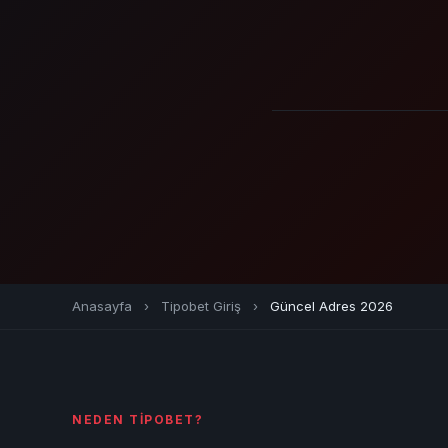
Anasayfa
›
Tipobet Giriş
›
Güncel Adres 2026
NEDEN TIPOBET?