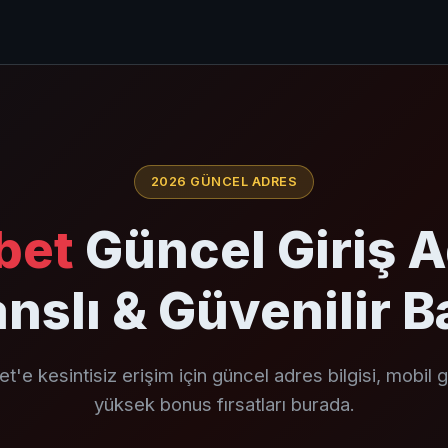
2026 GÜNCEL ADRES
bet
Güncel Giriş A
anslı & Güvenilir B
t'e kesintisiz erişim için güncel adres bilgisi, mobil g
yüksek bonus fırsatları burada.