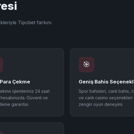
resi
kleriyle Tipobet farkını
🎯
ı Para Çekme
Geniş Bahis Seçenekl
ekme işlemleriniz 24 saat
Spor bahisleri, canlı bahis, 
 hesabınızda. Güvenli ve
ve canlı casino seçenekleri 
ödeme garantisi.
zengin oyun deneyimi.