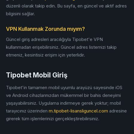
düzenli olarak takip edin. Bu sayfa, en güncel ve aktif adres
bilgisini sağlar.
VPN Kullanmak Zorunda mıyım?
Güncel giriş adresleri aracılığıyla Tipobet'e VPN
kullanmadan erişebilirsiniz. Güncel adres listemizi takip
etmeniz, kesintisiz erişim için yeterlidir.
Tipobet Mobil Giriş
Tipobet'in tamamen mobil uyumlu arayüzü sayesinde iOS
ve Android cihazlarınızdan mükemmel bir bahis deneyimi
yaşayabilirsiniz. Uygulama indirmeye gerek yoktur; mobil
tarayıcınız üzerinden
m.tipobet-lisansliguncel.com
adresine
girerek tüm işlemlerinizi gerçekleştirebilirsiniz.