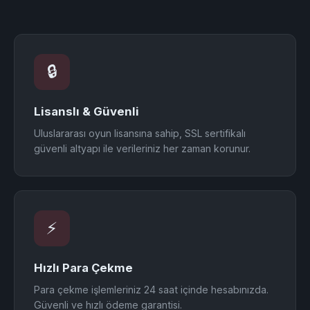
🔒
Lisanslı & Güvenli
Uluslararası oyun lisansına sahip, SSL sertifikalı
güvenli altyapı ile verileriniz her zaman korunur.
⚡
Hızlı Para Çekme
Para çekme işlemleriniz 24 saat içinde hesabınızda.
Güvenli ve hızlı ödeme garantisi.