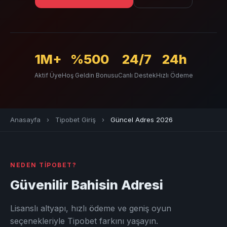
1M+
%500
24/7
24h
Aktif Üye
Hoş Geldin Bonusu
Canlı Destek
Hızlı Ödeme
Anasayfa
›
Tipobet Giriş
›
Güncel Adres 2026
NEDEN TIPOBET?
Güvenilir Bahisin Adresi
Lisanslı altyapı, hızlı ödeme ve geniş oyun
seçenekleriyle Tipobet farkını yaşayın.