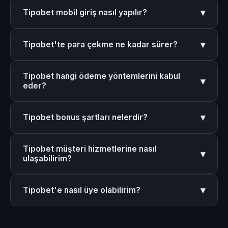
Tipobet'in 2026 güncel giriş adresi m.tipobet-
ön planda tutar. Yıllardır kesintisiz hizmet veren
▾
Tipobet mobil giriş nasıl yapılır?
lisansliguncel.com'dur. Adres değişikliklerinden
platform, şeffaf işlem politikaları ile güven oluşturur.
haberdar olmak için bu sayfayı sık kullanılanlara
Tipobet mobil giriş için https://m.tipobet-
ekleyebilirsiniz.
▾
Tipobet'te para çekme ne kadar sürer?
lisansliguncel.com/ adresini mobil tarayıcınızdan
ziyaret edin. Responsive tasarım sayesinde tüm
Tipobet'te para çekme işlemleri genellikle 24 saat
işlemlerinizi telefonunuzdan kolayca yapabilirsiniz;
Tipobet hangi ödeme yöntemlerini kabul
içinde tamamlanır. Kimlik doğrulaması tamamlanmış
▾
uygulama indirmenize gerek yoktur.
eder?
kullanıcılar için bu süre çok daha kısa olabilmektedir.
Tipobet; banka havalesi, kredi kartı, Papara,
▾
Tipobet bonus şartları nelerdir?
Cepbank, QR kod, Payfix, Mefete ve kripto para
(BTC, ETH, USDT) dahil birçok ödeme yöntemini
Tipobet'te her bonus için farklı çevirme şartları
destekler. Tüm finansal işlemler SSL güvenlik
Tipobet müşteri hizmetlerine nasıl
bulunur. Hoş geldin bonusu, yatırım bonusları ve
▾
sertifikası ile korunur.
ulaşabilirim?
kayıp bonusu gibi kampanyaların şartları platform
üzerinde şeffaf biçimde yayınlanmaktadır. Bonusu
Tipobet müşteri hizmetlerine 7/24 canlı destek, e-
talep etmeden önce ilgili şartları okumanız önerilir.
▾
Tipobet'e nasıl üye olabilirim?
posta veya sosyal medya kanalları aracılığıyla
ulaşabilirsiniz. Türkçe destek ekibi tüm sorularınızı
Tipobet'e üye olmak için https://m.tipobet-
hızlıca yanıtlar.
lisansliguncel.com/ adresini ziyaret ederek "Üye Ol"