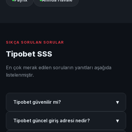
SIKÇA SORULAN SORULAR
Tipobet SSS
En çok merak edilen soruların yanıtları aşağıda
listelenmiştir.
▾
Tipobet güvenilir mi?
Evet, Tipobet uluslararası lisansa sahip güvenilir bir
▾
Tipobet güncel giriş adresi nedir?
bahis platformudur. SSL sertifikası ile korunan
altyapısı ve düzenli denetimlerle kullanıcı güvenliğini