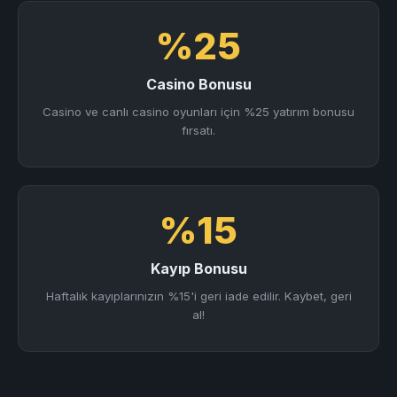
%25
Casino Bonusu
Casino ve canlı casino oyunları için %25 yatırım bonusu
fırsatı.
%15
Kayıp Bonusu
Haftalık kayıplarınızın %15'i geri iade edilir. Kaybet, geri
al!