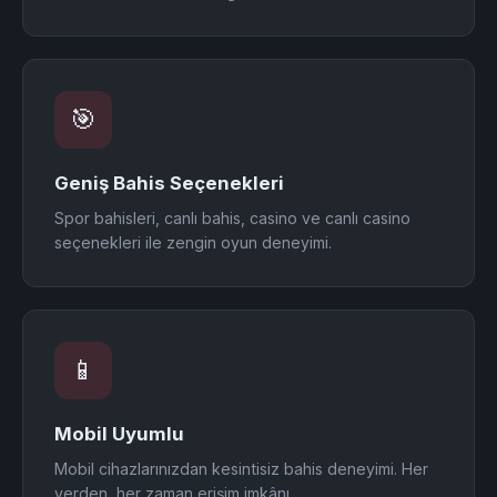
🎯
Geniş Bahis Seçenekleri
Spor bahisleri, canlı bahis, casino ve canlı casino
seçenekleri ile zengin oyun deneyimi.
📱
Mobil Uyumlu
Mobil cihazlarınızdan kesintisiz bahis deneyimi. Her
yerden, her zaman erişim imkânı.