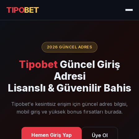
TIPO
BET
2026 GÜNCEL ADRES
Tipobet
Güncel Giriş
Adresi
Lisanslı & Güvenilir Bahis
Tipobet'e kesintisiz erişim için güncel adres bilgisi,
mobil giriş ve yüksek bonus fırsatları burada.
Hemen Giriş Yap
Üye Ol