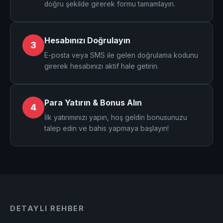
doğru şekilde girerek formu tamamlayın.
Hesabınızı Doğrulayın
3
E-posta veya SMS ile gelen doğrulama kodunu
girerek hesabınızı aktif hale getirin.
Para Yatırın & Bonus Alın
4
İlk yatırımınızı yapın, hoş geldin bonusunuzu
talep edin ve bahis yapmaya başlayın!
DETAYLI REHBER