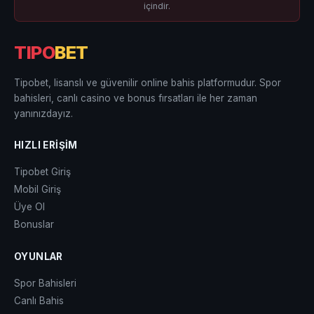
içindir.
TIPO
BET
Tipobet, lisanslı ve güvenilir online bahis platformudur. Spor
bahisleri, canlı casino ve bonus fırsatları ile her zaman
yanınızdayız.
HIZLI ERIŞIM
Tipobet Giriş
Mobil Giriş
Üye Ol
Bonuslar
OYUNLAR
Spor Bahisleri
Canlı Bahis