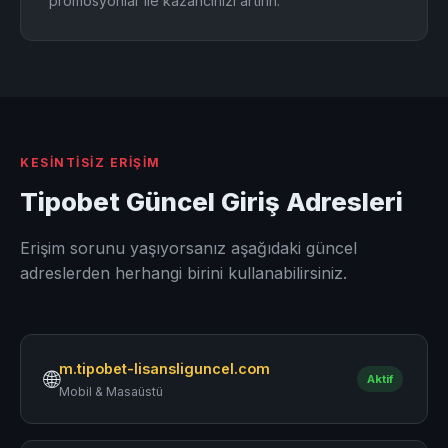
promosyonlar ile kazancınızı artırın.
KESINTISIZ ERIŞIM
Tipobet Güncel Giriş Adresleri
Erişim sorunu yaşıyorsanız aşağıdaki güncel
adreslerden herhangi birini kullanabilirsiniz.
m.tipobet-lisansliguncel.com
🌐
Aktif
Mobil & Masaüstü