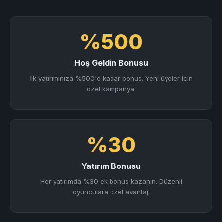
%500
Hoş Geldin Bonusu
İlk yatırımınıza %500'e kadar bonus. Yeni üyeler için
özel kampanya.
%30
Yatırım Bonusu
Her yatırımda %30 ek bonus kazanın. Düzenli
oyunculara özel avantaj.