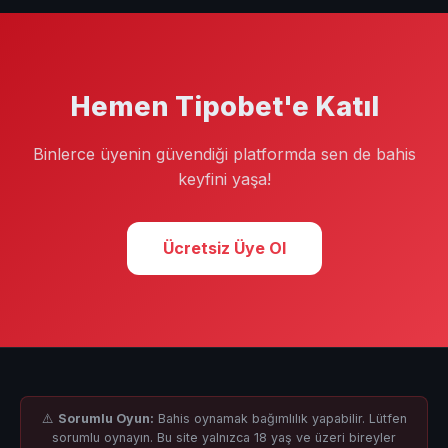
butonuna tıklayın. Formu doldurup e-posta/SMS
doğrulamasını tamamladıktan sonra hesabınız aktif
olur; bu işlem yalnızca birkaç dakika sürer.
Hemen Tipobet'e Katıl
Binlerce üyenin güvendiği platformda sen de bahis
keyfini yaşa!
Ücretsiz Üye Ol
⚠️
Sorumlu Oyun:
Bahis oynamak bağımlılık yapabilir. Lütfen
sorumlu oynayın. Bu site yalnızca 18 yaş ve üzeri bireyler