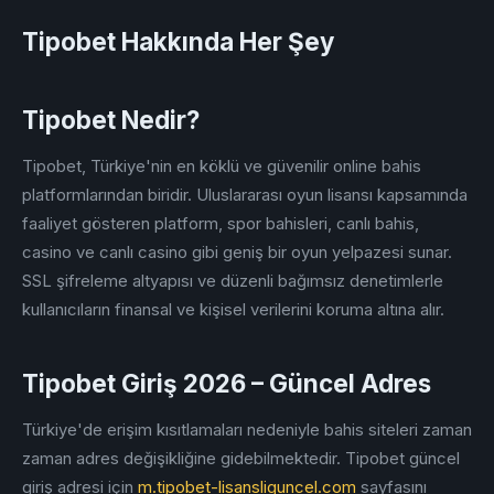
Tipobet Hakkında Her Şey
Tipobet Nedir?
Tipobet, Türkiye'nin en köklü ve güvenilir online bahis
platformlarından biridir. Uluslararası oyun lisansı kapsamında
faaliyet gösteren platform, spor bahisleri, canlı bahis,
casino ve canlı casino gibi geniş bir oyun yelpazesi sunar.
SSL şifreleme altyapısı ve düzenli bağımsız denetimlerle
kullanıcıların finansal ve kişisel verilerini koruma altına alır.
Tipobet Giriş 2026 – Güncel Adres
Türkiye'de erişim kısıtlamaları nedeniyle bahis siteleri zaman
zaman adres değişikliğine gidebilmektedir. Tipobet güncel
giriş adresi için
m.tipobet-lisansliguncel.com
sayfasını