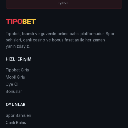
içindir.
TIPO
BET
Tipobet, lisanslı ve güvenilir online bahis platformudur. Spor
bahisleri, canlı casino ve bonus fırsatları ile her zaman
yanınızdayız.
HIZLI ERIŞIM
Tipobet Giriş
Mobil Giriş
Üye Ol
Bonuslar
OYUNLAR
Spor Bahisleri
Canlı Bahis