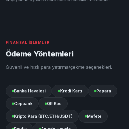
FINANSAL İŞLEMLER
Ödeme Yöntemleri
Güvenli ve hızlı para yatırma/çekme seçenekleri.
Banka Havalesi
Kredi Kartı
Papara
Cepbank
QR Kod
Kripto Para (BTC/ETH/USDT)
Mefete
Payfix
Anında Havale