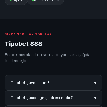
SIKÇA SORULAN SORULAR
Tipobet SSS
En çok merak edilen soruların yanıtları aşağıda
listelenmiştir.
▾
Tipobet güvenilir mi?
Evet, Tipobet uluslararası lisansa sahip güvenilir bir
▾
Tipobet güncel giriş adresi nedir?
bahis platformudur. SSL sertifikası ile korunan
altyapısı ve düzenli denetimlerle kullanıcı güvenliğini