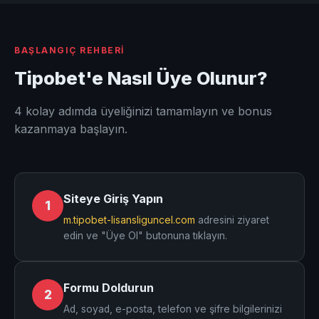
BAŞLANGIÇ REHBERI
Tipobet'e Nasıl Üye Olunur?
4 kolay adımda üyeliğinizi tamamlayın ve bonus
kazanmaya başlayın.
Siteye Giriş Yapın
1
m.tipobet-lisansliguncel.com
adresini ziyaret
edin ve "Üye Ol" butonuna tıklayın.
Formu Doldurun
2
Ad, soyad, e-posta, telefon ve şifre bilgilerinizi