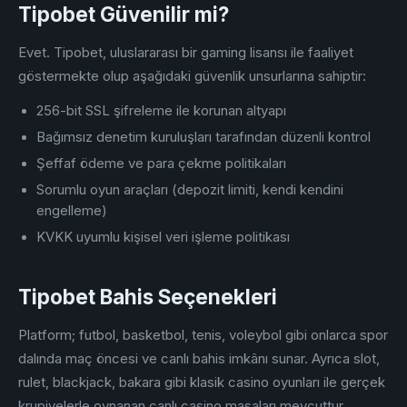
Tipobet Güvenilir mi?
Evet. Tipobet, uluslararası bir gaming lisansı ile faaliyet
göstermekte olup aşağıdaki güvenlik unsurlarına sahiptir:
256-bit SSL şifreleme ile korunan altyapı
Bağımsız denetim kuruluşları tarafından düzenli kontrol
Şeffaf ödeme ve para çekme politikaları
Sorumlu oyun araçları (depozit limiti, kendi kendini
engelleme)
KVKK uyumlu kişisel veri işleme politikası
Tipobet Bahis Seçenekleri
Platform; futbol, basketbol, tenis, voleybol gibi onlarca spor
dalında maç öncesi ve canlı bahis imkânı sunar. Ayrıca slot,
rulet, blackjack, bakara gibi klasik casino oyunları ile gerçek
krupiyelerle oynanan canlı casino masaları mevcuttur.