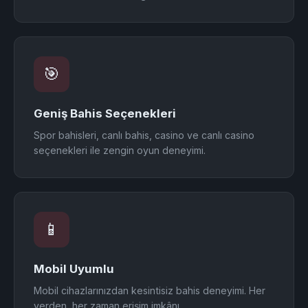
🎯
Geniş Bahis Seçenekleri
Spor bahisleri, canlı bahis, casino ve canlı casino
seçenekleri ile zengin oyun deneyimi.
📱
Mobil Uyumlu
Mobil cihazlarınızdan kesintisiz bahis deneyimi. Her
yerden, her zaman erişim imkânı.