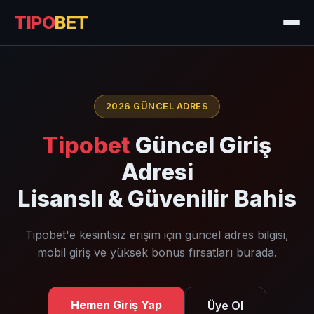
TIPO
BET
2026 GÜNCEL ADRES
Tipobet
Güncel Giriş
Adresi
Lisanslı & Güvenilir Bahis
Tipobet'e kesintisiz erişim için güncel adres bilgisi,
mobil giriş ve yüksek bonus fırsatları burada.
Hemen Giriş Yap
Üye Ol