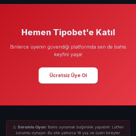
butonuna tıklayın. Formu doldurup e-posta/SMS
doğrulamasını tamamladıktan sonra hesabınız aktif
olur; bu işlem yalnızca birkaç dakika sürer.
Hemen Tipobet'e Katıl
Binlerce üyenin güvendiği platformda sen de bahis
keyfini yaşa!
Ücretsiz Üye Ol
⚠️
Sorumlu Oyun:
Bahis oynamak bağımlılık yapabilir. Lütfen
sorumlu oynayın. Bu site yalnızca 18 yaş ve üzeri bireyler