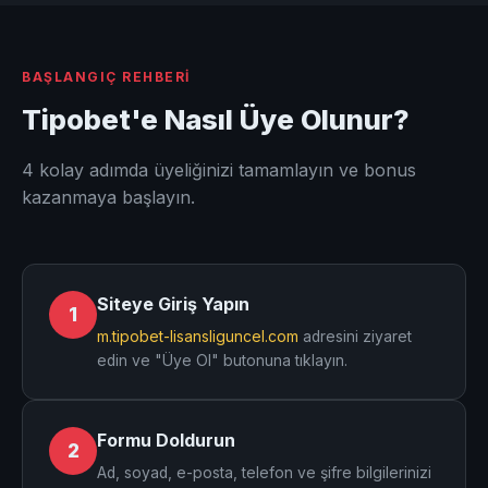
BAŞLANGIÇ REHBERI
Tipobet'e Nasıl Üye Olunur?
4 kolay adımda üyeliğinizi tamamlayın ve bonus
kazanmaya başlayın.
Siteye Giriş Yapın
1
m.tipobet-lisansliguncel.com
adresini ziyaret
edin ve "Üye Ol" butonuna tıklayın.
Formu Doldurun
2
Ad, soyad, e-posta, telefon ve şifre bilgilerinizi