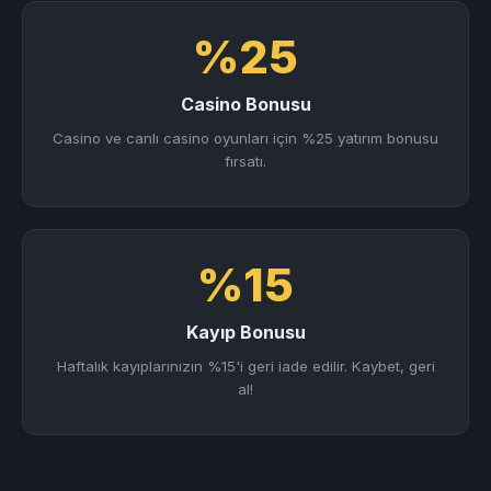
%25
Casino Bonusu
Casino ve canlı casino oyunları için %25 yatırım bonusu
fırsatı.
%15
Kayıp Bonusu
Haftalık kayıplarınızın %15'i geri iade edilir. Kaybet, geri
al!