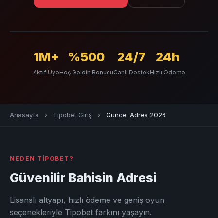
1M+
%500
24/7
24h
Aktif Üye
Hoş Geldin Bonusu
Canlı Destek
Hızlı Ödeme
Anasayfa
›
Tipobet Giriş
›
Güncel Adres 2026
NEDEN TIPOBET?
Güvenilir Bahisin Adresi
Lisanslı altyapı, hızlı ödeme ve geniş oyun
seçenekleriyle Tipobet farkını yaşayın.