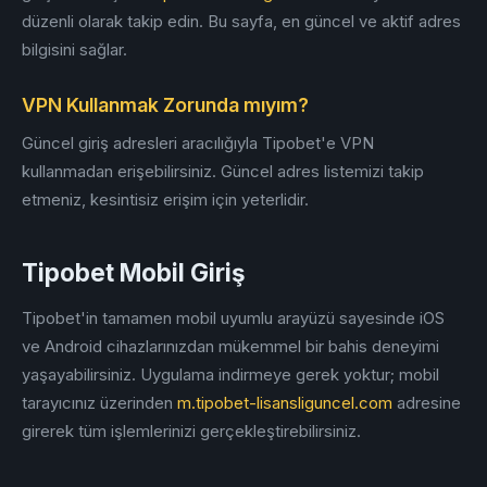
düzenli olarak takip edin. Bu sayfa, en güncel ve aktif adres
bilgisini sağlar.
VPN Kullanmak Zorunda mıyım?
Güncel giriş adresleri aracılığıyla Tipobet'e VPN
kullanmadan erişebilirsiniz. Güncel adres listemizi takip
etmeniz, kesintisiz erişim için yeterlidir.
Tipobet Mobil Giriş
Tipobet'in tamamen mobil uyumlu arayüzü sayesinde iOS
ve Android cihazlarınızdan mükemmel bir bahis deneyimi
yaşayabilirsiniz. Uygulama indirmeye gerek yoktur; mobil
tarayıcınız üzerinden
m.tipobet-lisansliguncel.com
adresine
girerek tüm işlemlerinizi gerçekleştirebilirsiniz.