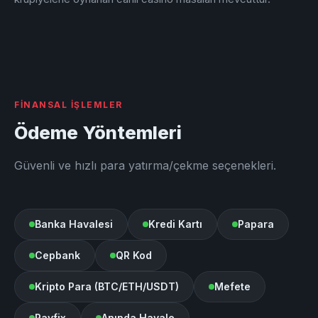
FINANSAL İŞLEMLER
Ödeme Yöntemleri
Güvenli ve hızlı para yatırma/çekme seçenekleri.
Banka Havalesi
Kredi Kartı
Papara
Cepbank
QR Kod
Kripto Para (BTC/ETH/USDT)
Mefete
Payfix
Anında Havale