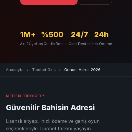
1M+
%500
24/7
24h
Aktif Üye
Hoş Geldin Bonusu
Canlı Destek
Hızlı Ödeme
Anasayfa
›
Tipobet Giriş
›
Güncel Adres 2026
NEDEN TIPOBET?
Güvenilir Bahisin Adresi
Lisanslı altyapı, hızlı ödeme ve geniş oyun
seçenekleriyle Tipobet farkını yaşayın.