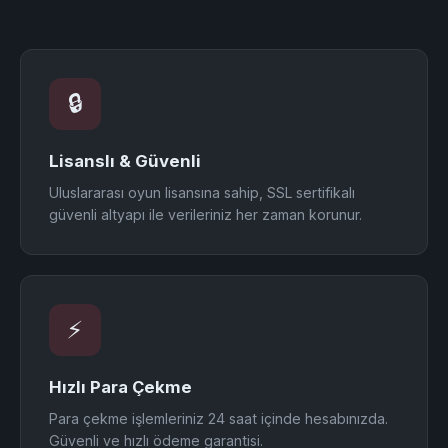
🔒
Lisanslı & Güvenli
Uluslararası oyun lisansına sahip, SSL sertifikalı
güvenli altyapı ile verileriniz her zaman korunur.
⚡
Hızlı Para Çekme
Para çekme işlemleriniz 24 saat içinde hesabınızda.
Güvenli ve hızlı ödeme garantisi.