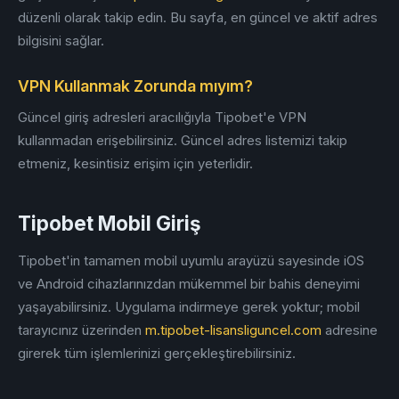
düzenli olarak takip edin. Bu sayfa, en güncel ve aktif adres
bilgisini sağlar.
VPN Kullanmak Zorunda mıyım?
Güncel giriş adresleri aracılığıyla Tipobet'e VPN
kullanmadan erişebilirsiniz. Güncel adres listemizi takip
etmeniz, kesintisiz erişim için yeterlidir.
Tipobet Mobil Giriş
Tipobet'in tamamen mobil uyumlu arayüzü sayesinde iOS
ve Android cihazlarınızdan mükemmel bir bahis deneyimi
yaşayabilirsiniz. Uygulama indirmeye gerek yoktur; mobil
tarayıcınız üzerinden
m.tipobet-lisansliguncel.com
adresine
girerek tüm işlemlerinizi gerçekleştirebilirsiniz.