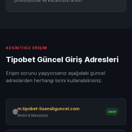
promosyonlar ile kazancınızı artırın.
KESINTISIZ ERIŞIM
Tipobet Güncel Giriş Adresleri
Erişim sorunu yaşıyorsanız aşağıdaki güncel
adreslerden herhangi birini kullanabilirsiniz.
m.tipobet-lisansliguncel.com
🌐
Aktif
Mobil & Masaüstü