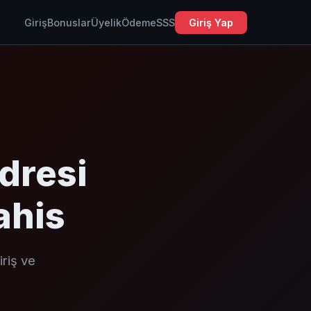
Giriş
Bonuslar
Üyelik
Ödeme
SSS
Giriş Yap
dresi
ahis
iriş ve