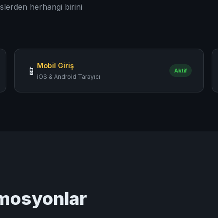
slerden herhangi birini
Mobil Giriş
📱
Aktif
iOS & Android Tarayıcı
omosyonlar