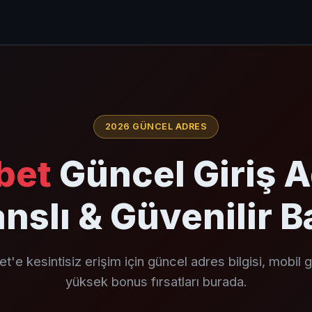
2026 GÜNCEL ADRES
bet
Güncel Giriş A
anslı & Güvenilir B
t'e kesintisiz erişim için güncel adres bilgisi, mobil g
yüksek bonus fırsatları burada.