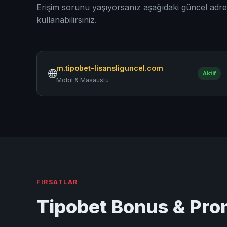
Erişim sorunu yaşıyorsanız aşağıdaki güncel adre
kullanabilirsiniz.
m.tipobet-lisansliguncel.com
🌐
Aktif
Mobil & Masaüstü
FIRSATLAR
Tipobet Bonus & Pr