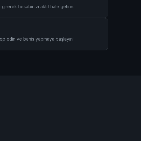
rerek hesabınızı aktif hale getirin.
alep edin ve bahis yapmaya başlayın!