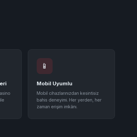
📱
eri
Mobil Uyumlu
casino
Mobil cihazlarınızdan kesintisiz
ile
bahis deneyimi. Her yerden, her
zaman erişim imkânı.