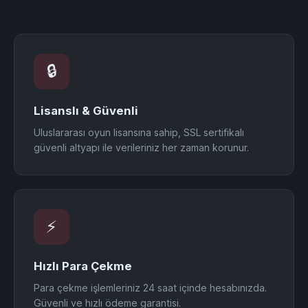
🔒
Lisanslı & Güvenli
Uluslararası oyun lisansına sahip, SSL sertifikalı
güvenli altyapı ile verileriniz her zaman korunur.
⚡
Hızlı Para Çekme
Para çekme işlemleriniz 24 saat içinde hesabınızda.
Güvenli ve hızlı ödeme garantisi.