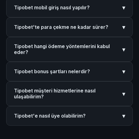
Tipobet'in 2026 güncel giriş adresi m.tipobet-
ön planda tutar. Yıllardır kesintisiz hizmet veren
▾
Tipobet mobil giriş nasıl yapılır?
lisansliguncel.com'dur. Adres değişikliklerinden
platform, şeffaf işlem politikaları ile güven oluşturur.
haberdar olmak için bu sayfayı sık kullanılanlara
Tipobet mobil giriş için https://m.tipobet-
ekleyebilirsiniz.
▾
Tipobet'te para çekme ne kadar sürer?
lisansliguncel.com/ adresini mobil tarayıcınızdan
ziyaret edin. Responsive tasarım sayesinde tüm
Tipobet'te para çekme işlemleri genellikle 24 saat
işlemlerinizi telefonunuzdan kolayca yapabilirsiniz;
Tipobet hangi ödeme yöntemlerini kabul
içinde tamamlanır. Kimlik doğrulaması tamamlanmış
▾
uygulama indirmenize gerek yoktur.
eder?
kullanıcılar için bu süre çok daha kısa olabilmektedir.
Tipobet; banka havalesi, kredi kartı, Papara,
▾
Tipobet bonus şartları nelerdir?
Cepbank, QR kod, Payfix, Mefete ve kripto para
(BTC, ETH, USDT) dahil birçok ödeme yöntemini
Tipobet'te her bonus için farklı çevirme şartları
destekler. Tüm finansal işlemler SSL güvenlik
Tipobet müşteri hizmetlerine nasıl
bulunur. Hoş geldin bonusu, yatırım bonusları ve
▾
sertifikası ile korunur.
ulaşabilirim?
kayıp bonusu gibi kampanyaların şartları platform
üzerinde şeffaf biçimde yayınlanmaktadır. Bonusu
Tipobet müşteri hizmetlerine 7/24 canlı destek, e-
talep etmeden önce ilgili şartları okumanız önerilir.
▾
Tipobet'e nasıl üye olabilirim?
posta veya sosyal medya kanalları aracılığıyla
ulaşabilirsiniz. Türkçe destek ekibi tüm sorularınızı
Tipobet'e üye olmak için https://m.tipobet-
hızlıca yanıtlar.
lisansliguncel.com/ adresini ziyaret ederek "Üye Ol"