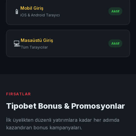
Mobil Giriş
📱
Aktif
iOS & Android Tarayıcı
Masaüstü Giriş
💻
Aktif
Tüm Tarayıcılar
FIRSATLAR
Tipobet Bonus & Promosyonlar
İlk üyelikten düzenli yatırımlara kadar her adımda
kazandıran bonus kampanyaları.