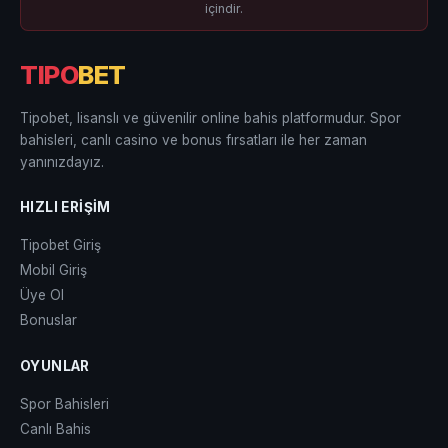
içindir.
TIPO
BET
Tipobet, lisanslı ve güvenilir online bahis platformudur. Spor
bahisleri, canlı casino ve bonus fırsatları ile her zaman
yanınızdayız.
HIZLI ERIŞIM
Tipobet Giriş
Mobil Giriş
Üye Ol
Bonuslar
OYUNLAR
Spor Bahisleri
Canlı Bahis