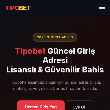
TIPO
BET
2026 GÜNCEL ADRES
Tipobet
Güncel Giriş
Adresi
Lisanslı & Güvenilir Bahis
Tipobet'e kesintisiz erişim için güncel adres bilgisi,
mobil giriş ve yüksek bonus fırsatları burada.
Hemen Giriş Yap
Üye Ol