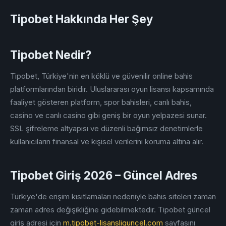
Tipobet Hakkında Her Şey
Tipobet Nedir?
Tipobet, Türkiye'nin en köklü ve güvenilir online bahis
platformlarından biridir. Uluslararası oyun lisansı kapsamında
faaliyet gösteren platform, spor bahisleri, canlı bahis,
casino ve canlı casino gibi geniş bir oyun yelpazesi sunar.
SSL şifreleme altyapısı ve düzenli bağımsız denetimlerle
kullanıcıların finansal ve kişisel verilerini koruma altına alır.
Tipobet Giriş 2026 – Güncel Adres
Türkiye'de erişim kısıtlamaları nedeniyle bahis siteleri zaman
zaman adres değişikliğine gidebilmektedir. Tipobet güncel
giriş adresi için
m.tipobet-lisansliguncel.com
sayfasını