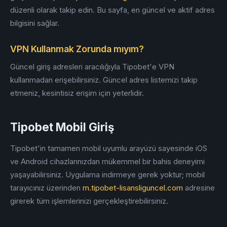
düzenli olarak takip edin. Bu sayfa, en güncel ve aktif adres
bilgisini sağlar.
VPN Kullanmak Zorunda mıyım?
Güncel giriş adresleri aracılığıyla Tipobet'e VPN
kullanmadan erişebilirsiniz. Güncel adres listemizi takip
etmeniz, kesintisiz erişim için yeterlidir.
Tipobet Mobil Giriş
Tipobet'in tamamen mobil uyumlu arayüzü sayesinde iOS
ve Android cihazlarınızdan mükemmel bir bahis deneyimi
yaşayabilirsiniz. Uygulama indirmeye gerek yoktur; mobil
tarayıcınız üzerinden
m.tipobet-lisansliguncel.com
adresine
girerek tüm işlemlerinizi gerçekleştirebilirsiniz.