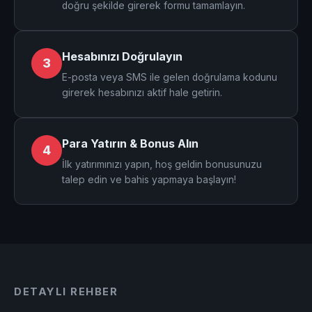
doğru şekilde girerek formu tamamlayın.
Hesabınızı Doğrulayın
3
E-posta veya SMS ile gelen doğrulama kodunu
girerek hesabınızı aktif hale getirin.
Para Yatırın & Bonus Alın
4
İlk yatırımınızı yapın, hoş geldin bonusunuzu
talep edin ve bahis yapmaya başlayın!
DETAYLI REHBER