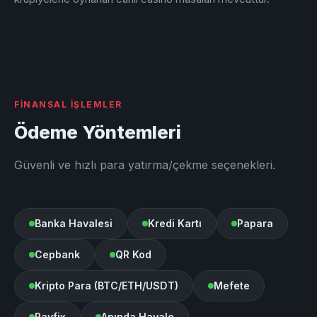
FINANSAL İŞLEMLER
Ödeme Yöntemleri
Güvenli ve hızlı para yatırma/çekme seçenekleri.
Banka Havalesi
Kredi Kartı
Papara
Cepbank
QR Kod
Kripto Para (BTC/ETH/USDT)
Mefete
Payfix
Anında Havale