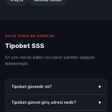
SIKÇA SORULAN SORULAR
Tipobet SSS
En çok merak edilen soruların yanıtları aşağıda
listelenmiştir.
▾
Tipobet güvenilir mi?
Evet, Tipobet uluslararası lisansa sahip güvenilir bir
▾
Tipobet güncel giriş adresi nedir?
bahis platformudur. SSL sertifikası ile korunan
altyapısı ve düzenli denetimlerle kullanıcı güvenliğini