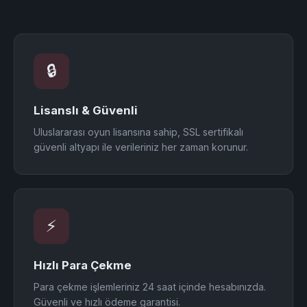
🔒
Lisanslı & Güvenli
Uluslararası oyun lisansına sahip, SSL sertifikalı
güvenli altyapı ile verileriniz her zaman korunur.
⚡
Hızlı Para Çekme
Para çekme işlemleriniz 24 saat içinde hesabınızda.
Güvenli ve hızlı ödeme garantisi.