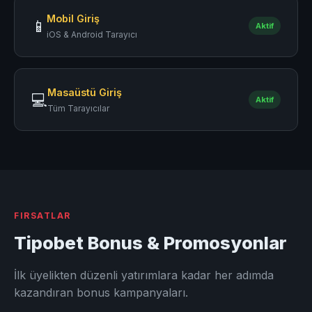
Mobil Giriş
📱
Aktif
iOS & Android Tarayıcı
Masaüstü Giriş
💻
Aktif
Tüm Tarayıcılar
FIRSATLAR
Tipobet Bonus & Promosyonlar
İlk üyelikten düzenli yatırımlara kadar her adımda
kazandıran bonus kampanyaları.