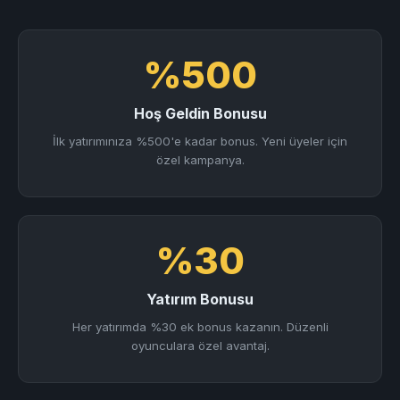
%500
Hoş Geldin Bonusu
İlk yatırımınıza %500'e kadar bonus. Yeni üyeler için
özel kampanya.
%30
Yatırım Bonusu
Her yatırımda %30 ek bonus kazanın. Düzenli
oyunculara özel avantaj.