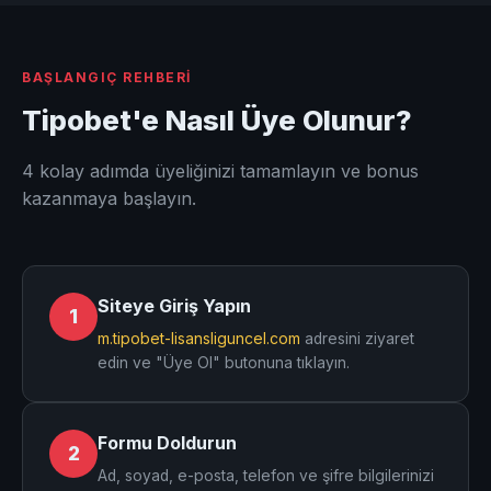
BAŞLANGIÇ REHBERI
Tipobet'e Nasıl Üye Olunur?
4 kolay adımda üyeliğinizi tamamlayın ve bonus
kazanmaya başlayın.
Siteye Giriş Yapın
1
m.tipobet-lisansliguncel.com
adresini ziyaret
edin ve "Üye Ol" butonuna tıklayın.
Formu Doldurun
2
Ad, soyad, e-posta, telefon ve şifre bilgilerinizi