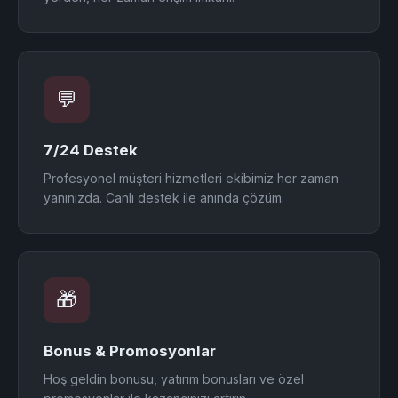
💬
7/24 Destek
Profesyonel müşteri hizmetleri ekibimiz her zaman
yanınızda. Canlı destek ile anında çözüm.
🎁
Bonus & Promosyonlar
Hoş geldin bonusu, yatırım bonusları ve özel