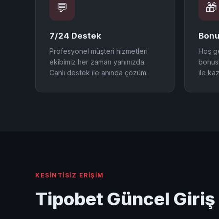
💬
🎁
7/24 Destek
Bonu
Profesyonel müşteri hizmetleri
Hoş ge
ekibimiz her zaman yanınızda.
bonusl
Canlı destek ile anında çözüm.
ile kaz
KESINTISIZ ERIŞIM
Tipobet Güncel Giriş