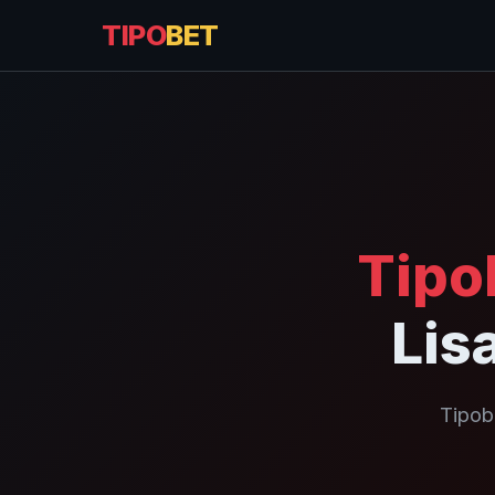
TIPO
BET
Tipo
Lis
Tipobe