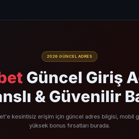
2026 GÜNCEL ADRES
bet
Güncel Giriş A
anslı & Güvenilir B
t'e kesintisiz erişim için güncel adres bilgisi, mobil g
yüksek bonus fırsatları burada.