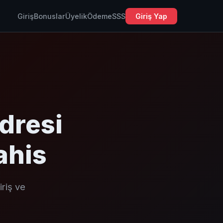
Giriş
Bonuslar
Üyelik
Ödeme
SSS
Giriş Yap
dresi
ahis
iriş ve