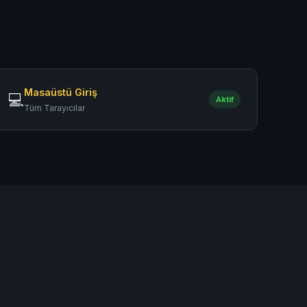
Masaüstü Giriş
💻
Aktif
Tüm Tarayıcılar