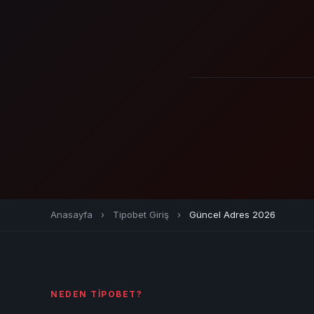
Anasayfa
›
Tipobet Giriş
›
Güncel Adres 2026
NEDEN TIPOBET?