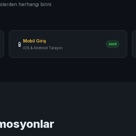
slerden herhangi birini
Mobil Giriş
📱
Aktif
iOS & Android Tarayıcı
omosyonlar