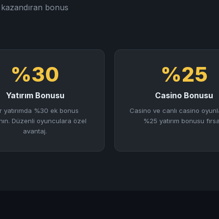
da kazandıran bonus
%30
%25
Yatırım Bonusu
Casino Bonusu
r yatırımda %30 ek bonus
Casino ve canlı casino oyunla
ın. Düzenli oyunculara özel
%25 yatırım bonusu fırsat
avantaj.