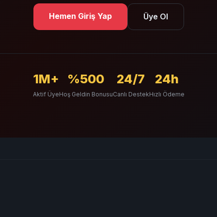
Hemen Giriş Yap
Üye Ol
1M+
%500
24/7
24h
Aktif Üye
Hoş Geldin Bonusu
Canlı Destek
Hızlı Ödeme