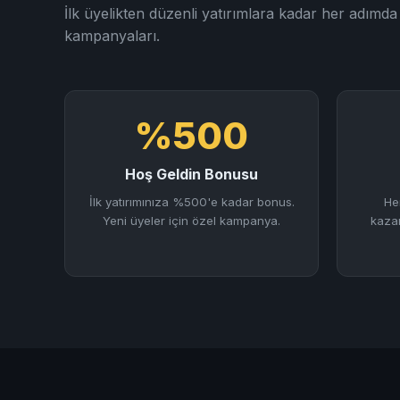
İlk üyelikten düzenli yatırımlara kadar her adım
kampanyaları.
%500
Hoş Geldin Bonusu
İlk yatırımınıza %500'e kadar bonus.
He
Yeni üyeler için özel kampanya.
kazan