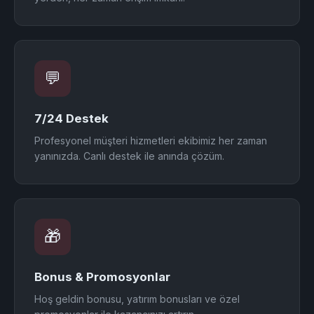
💬
7/24 Destek
Profesyonel müşteri hizmetleri ekibimiz her zaman
yanınızda. Canlı destek ile anında çözüm.
🎁
Bonus & Promosyonlar
Hoş geldin bonusu, yatırım bonusları ve özel