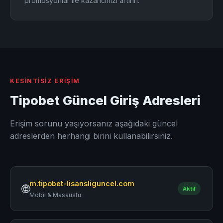
promosyonlar ile kazancınızı artırın.
KESINTISIZ ERIŞIM
Tipobet Güncel Giriş Adresleri
Erişim sorunu yaşıyorsanız aşağıdaki güncel
adreslerden herhangi birini kullanabilirsiniz.
m.tipobet-lisansliguncel.com
🌐
Aktif
Mobil & Masaüstü