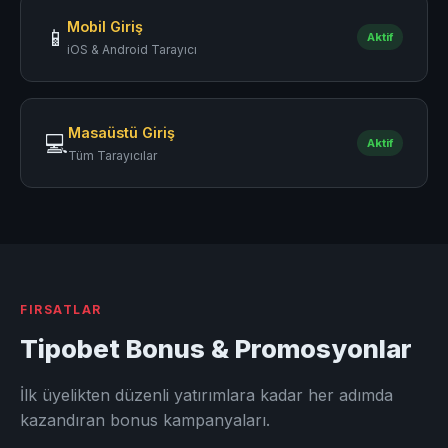
Mobil Giriş
📱
Aktif
iOS & Android Tarayıcı
Masaüstü Giriş
💻
Aktif
Tüm Tarayıcılar
FIRSATLAR
Tipobet Bonus & Promosyonlar
İlk üyelikten düzenli yatırımlara kadar her adımda
kazandıran bonus kampanyaları.