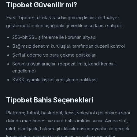
Tipobet Güvenilir mi?
Evet. Tipobet, uluslararası bir gaming lisansı ile faaliyet
göstermekte olup aşağıdaki güvenlik unsurlarına sahiptir:
256-bit SSL şifreleme ile korunan altyapı
Bağımsız denetim kuruluşları tarafından düzenli kontrol
Şeffaf ödeme ve para çekme politikaları
Sorumlu oyun araçları (depozit limiti, kendi kendini
engelleme)
KVKK uyumlu kişisel veri işleme politikası
Tipobet Bahis Seçenekleri
Platform; futbol, basketbol, tenis, voleybol gibi onlarca spor
dalında maç öncesi ve canlı bahis imkânı sunar. Ayrıca slot,
rulet, blackjack, bakara gibi klasik casino oyunları ile gerçek
krupiyelerle oynanan canlı casino masaları mevcuttur.