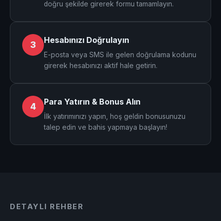
doğru şekilde girerek formu tamamlayın.
Hesabınızı Doğrulayın
3
E-posta veya SMS ile gelen doğrulama kodunu
girerek hesabınızı aktif hale getirin.
Para Yatırın & Bonus Alın
4
İlk yatırımınızı yapın, hoş geldin bonusunuzu
talep edin ve bahis yapmaya başlayın!
DETAYLI REHBER