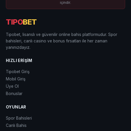
içindir.
TIPO
BET
Tipobet, lisanslı ve güvenilir online bahis platformudur. Spor
bahisleri, canlı casino ve bonus fırsatları ile her zaman
yanınızdayız.
HIZLI ERIŞIM
Tipobet Giriş
Mobil Giriş
Üye Ol
Bonuslar
OYUNLAR
Spor Bahisleri
Canlı Bahis