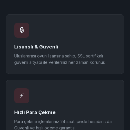
🔒
Lisanslı & Güvenli
Uluslararası oyun lisansına sahip, SSL sertifikalı
güvenli altyapı ile verileriniz her zaman korunur.
⚡
Hızlı Para Çekme
Para çekme işlemleriniz 24 saat içinde hesabınızda.
Güvenli ve hızlı ödeme garantisi.