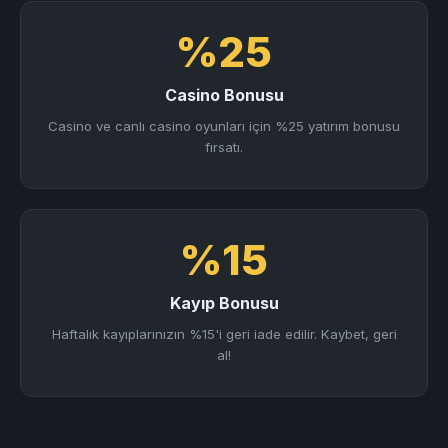
%25
Casino Bonusu
Casino ve canlı casino oyunları için %25 yatırım bonusu
fırsatı.
%15
Kayıp Bonusu
Haftalık kayıplarınızın %15'i geri iade edilir. Kaybet, geri
al!