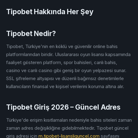
Tipobet Hakkında Her Şey
Tipobet Nedir?
Tipobet, Türkiye'nin en köklü ve güvenilir online bahis
platformlarından biridir. Uluslararası oyun lisansı kapsamında
faaliyet gösteren platform, spor bahisleri, canlı bahis,
casino ve canlı casino gibi geniş bir oyun yelpazesi sunar.
SSL şifreleme altyapısı ve düzenli bağımsız denetimlerle
kullanıcıların finansal ve kişisel verilerini koruma altına alır.
Tipobet Giriş 2026 – Güncel Adres
Türkiye'de erişim kısıtlamaları nedeniyle bahis siteleri zaman
zaman adres değişikliğine gidebilmektedir. Tipobet güncel
giriş adresi için
m.tipobet-lisansliguncel.com
sayfasını