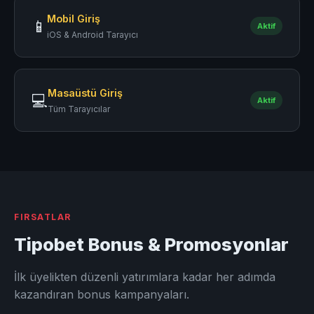
Mobil Giriş
📱
Aktif
iOS & Android Tarayıcı
Masaüstü Giriş
💻
Aktif
Tüm Tarayıcılar
FIRSATLAR
Tipobet Bonus & Promosyonlar
İlk üyelikten düzenli yatırımlara kadar her adımda
kazandıran bonus kampanyaları.