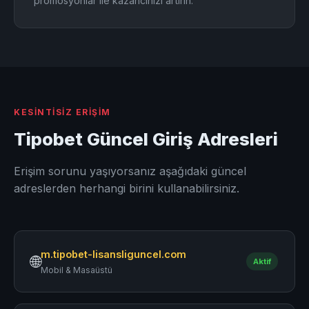
promosyonlar ile kazancınızı artırın.
KESINTISIZ ERIŞIM
Tipobet Güncel Giriş Adresleri
Erişim sorunu yaşıyorsanız aşağıdaki güncel
adreslerden herhangi birini kullanabilirsiniz.
m.tipobet-lisansliguncel.com
🌐
Aktif
Mobil & Masaüstü