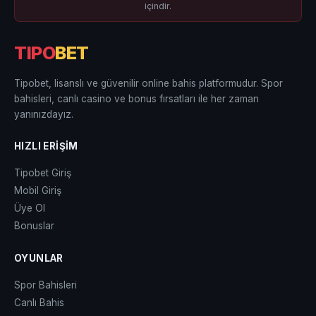
içindir.
TIPO
BET
Tipobet, lisanslı ve güvenilir online bahis platformudur. Spor
bahisleri, canlı casino ve bonus fırsatları ile her zaman
yanınızdayız.
HIZLI ERIŞIM
Tipobet Giriş
Mobil Giriş
Üye Ol
Bonuslar
OYUNLAR
Spor Bahisleri
Canlı Bahis