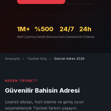
1M+
%500
24/7
24h
Aktif Üye
Hoş Geldin Bonusu
Canlı Destek
Hızlı Ödeme
Anasayfa
›
Tipobet Giriş
›
Güncel Adres 2026
NEDEN TIPOBET?
Güvenilir Bahisin Adresi
Lisanslı altyapı, hızlı ödeme ve geniş oyun
seçenekleriyle Tipobet farkını yaşayın.