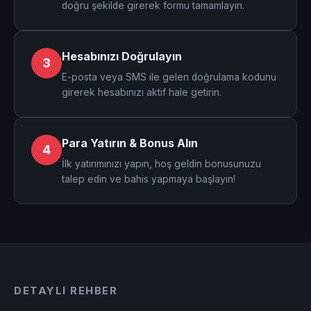
doğru şekilde girerek formu tamamlayın.
Hesabınızı Doğrulayın
3
E-posta veya SMS ile gelen doğrulama kodunu
girerek hesabınızı aktif hale getirin.
Para Yatırın & Bonus Alın
4
İlk yatırımınızı yapın, hoş geldin bonusunuzu
talep edin ve bahis yapmaya başlayın!
DETAYLI REHBER