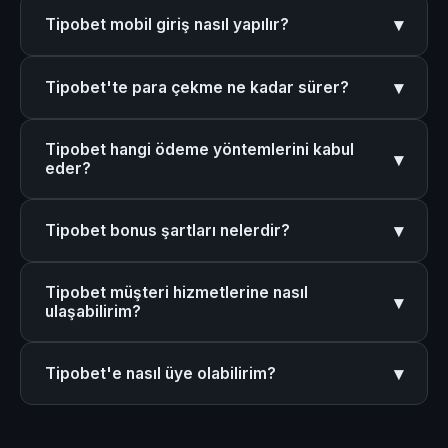
Tipobet'in 2026 güncel giriş adresi m.tipobet-
ön planda tutar. Yıllardır kesintisiz hizmet veren
▾
Tipobet mobil giriş nasıl yapılır?
lisansliguncel.com'dur. Adres değişikliklerinden
platform, şeffaf işlem politikaları ile güven oluşturur.
haberdar olmak için bu sayfayı sık kullanılanlara
Tipobet mobil giriş için https://m.tipobet-
ekleyebilirsiniz.
▾
Tipobet'te para çekme ne kadar sürer?
lisansliguncel.com/ adresini mobil tarayıcınızdan
ziyaret edin. Responsive tasarım sayesinde tüm
Tipobet'te para çekme işlemleri genellikle 24 saat
işlemlerinizi telefonunuzdan kolayca yapabilirsiniz;
Tipobet hangi ödeme yöntemlerini kabul
içinde tamamlanır. Kimlik doğrulaması tamamlanmış
▾
uygulama indirmenize gerek yoktur.
eder?
kullanıcılar için bu süre çok daha kısa olabilmektedir.
Tipobet; banka havalesi, kredi kartı, Papara,
▾
Tipobet bonus şartları nelerdir?
Cepbank, QR kod, Payfix, Mefete ve kripto para
(BTC, ETH, USDT) dahil birçok ödeme yöntemini
Tipobet'te her bonus için farklı çevirme şartları
destekler. Tüm finansal işlemler SSL güvenlik
Tipobet müşteri hizmetlerine nasıl
bulunur. Hoş geldin bonusu, yatırım bonusları ve
▾
sertifikası ile korunur.
ulaşabilirim?
kayıp bonusu gibi kampanyaların şartları platform
üzerinde şeffaf biçimde yayınlanmaktadır. Bonusu
Tipobet müşteri hizmetlerine 7/24 canlı destek, e-
talep etmeden önce ilgili şartları okumanız önerilir.
▾
Tipobet'e nasıl üye olabilirim?
posta veya sosyal medya kanalları aracılığıyla
ulaşabilirsiniz. Türkçe destek ekibi tüm sorularınızı
Tipobet'e üye olmak için https://m.tipobet-
hızlıca yanıtlar.
lisansliguncel.com/ adresini ziyaret ederek "Üye Ol"