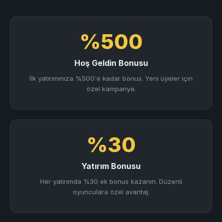
%500
Hoş Geldin Bonusu
İlk yatırımınıza %500'e kadar bonus. Yeni üyeler için
özel kampanya.
%30
Yatırım Bonusu
Her yatırımda %30 ek bonus kazanın. Düzenli
oyunculara özel avantaj.