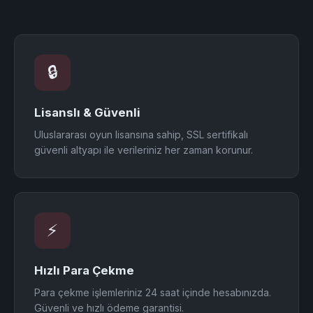
🔒
Lisanslı & Güvenli
Uluslararası oyun lisansına sahip, SSL sertifikalı
güvenli altyapı ile verileriniz her zaman korunur.
⚡
Hızlı Para Çekme
Para çekme işlemleriniz 24 saat içinde hesabınızda.
Güvenli ve hızlı ödeme garantisi.