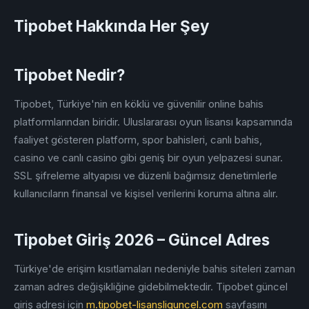
Tipobet Hakkında Her Şey
Tipobet Nedir?
Tipobet, Türkiye'nin en köklü ve güvenilir online bahis
platformlarından biridir. Uluslararası oyun lisansı kapsamında
faaliyet gösteren platform, spor bahisleri, canlı bahis,
casino ve canlı casino gibi geniş bir oyun yelpazesi sunar.
SSL şifreleme altyapısı ve düzenli bağımsız denetimlerle
kullanıcıların finansal ve kişisel verilerini koruma altına alır.
Tipobet Giriş 2026 – Güncel Adres
Türkiye'de erişim kısıtlamaları nedeniyle bahis siteleri zaman
zaman adres değişikliğine gidebilmektedir. Tipobet güncel
giriş adresi için
m.tipobet-lisansliguncel.com
sayfasını