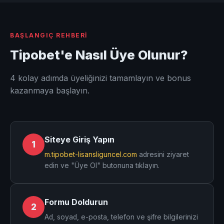
BAŞLANGIÇ REHBERI
Tipobet'e Nasıl Üye Olunur?
4 kolay adımda üyeliğinizi tamamlayın ve bonus
kazanmaya başlayın.
Siteye Giriş Yapın
1
m.tipobet-lisansliguncel.com
adresini ziyaret
edin ve "Üye Ol" butonuna tıklayın.
Formu Doldurun
2
Ad, soyad, e-posta, telefon ve şifre bilgilerinizi