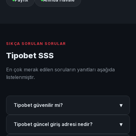
SIKÇA SORULAN SORULAR
Tipobet SSS
En çok merak edilen soruların yanıtları aşağıda
listelenmiştir.
▾
Tipobet güvenilir mi?
Evet, Tipobet uluslararası lisansa sahip güvenilir bir
▾
Tipobet güncel giriş adresi nedir?
bahis platformudur. SSL sertifikası ile korunan
altyapısı ve düzenli denetimlerle kullanıcı güvenliğini