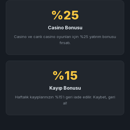
%25
Casino Bonusu
Casino ve canlı casino oyunları için %25 yatırım bonusu
fırsatı.
%15
Kayıp Bonusu
Haftalık kayıplarınızın %15'i geri iade edilir. Kaybet, geri
al!