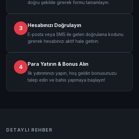
doğru şekilde girerek formu tamamlayın.
Hesabınızı Doğrulayın
3
E-posta veya SMS ile gelen doğrulama kodunu
girerek hesabınızı aktif hale getirin.
Para Yatırın & Bonus Alın
4
İlk yatırımınızı yapın, hoş geldin bonusunuzu
talep edin ve bahis yapmaya başlayın!
DETAYLI REHBER