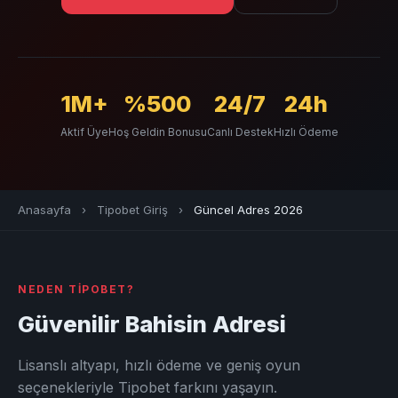
1M+
%500
24/7
24h
Aktif Üye
Hoş Geldin Bonusu
Canlı Destek
Hızlı Ödeme
Anasayfa
›
Tipobet Giriş
›
Güncel Adres 2026
NEDEN TIPOBET?
Güvenilir Bahisin Adresi
Lisanslı altyapı, hızlı ödeme ve geniş oyun
seçenekleriyle Tipobet farkını yaşayın.