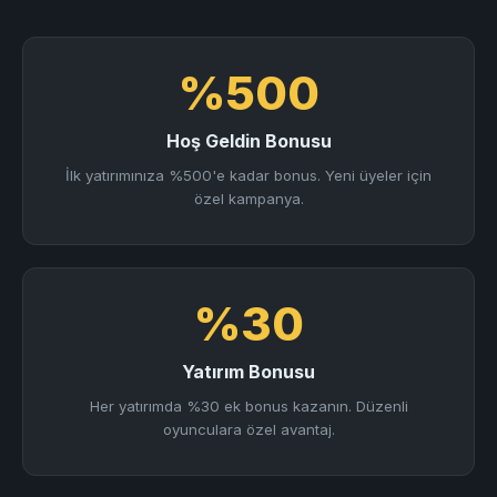
%500
Hoş Geldin Bonusu
İlk yatırımınıza %500'e kadar bonus. Yeni üyeler için
özel kampanya.
%30
Yatırım Bonusu
Her yatırımda %30 ek bonus kazanın. Düzenli
oyunculara özel avantaj.