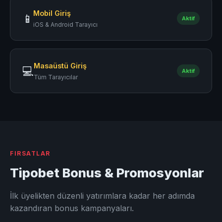
Mobil Giriş
📱
Aktif
iOS & Android Tarayıcı
Masaüstü Giriş
💻
Aktif
Tüm Tarayıcılar
FIRSATLAR
Tipobet Bonus & Promosyonlar
İlk üyelikten düzenli yatırımlara kadar her adımda
kazandıran bonus kampanyaları.