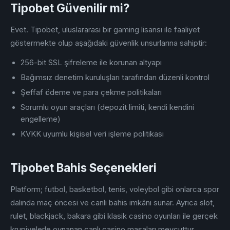
Tipobet Güvenilir mi?
Evet. Tipobet, uluslararası bir gaming lisansı ile faaliyet
göstermekte olup aşağıdaki güvenlik unsurlarına sahiptir:
256-bit SSL şifreleme ile korunan altyapı
Bağımsız denetim kuruluşları tarafından düzenli kontrol
Şeffaf ödeme ve para çekme politikaları
Sorumlu oyun araçları (depozit limiti, kendi kendini
engelleme)
KVKK uyumlu kişisel veri işleme politikası
Tipobet Bahis Seçenekleri
Platform; futbol, basketbol, tenis, voleybol gibi onlarca spor
dalında maç öncesi ve canlı bahis imkânı sunar. Ayrıca slot,
rulet, blackjack, bakara gibi klasik casino oyunları ile gerçek
krupiyelerle oynanan canlı casino masaları mevcuttur.