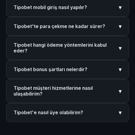
Tipobet'in 2026 güncel giriş adresi m.tipobet-
ön planda tutar. Yıllardır kesintisiz hizmet veren
▾
Tipobet mobil giriş nasıl yapılır?
lisansliguncel.com'dur. Adres değişikliklerinden
platform, şeffaf işlem politikaları ile güven oluşturur.
haberdar olmak için bu sayfayı sık kullanılanlara
Tipobet mobil giriş için https://m.tipobet-
ekleyebilirsiniz.
▾
Tipobet'te para çekme ne kadar sürer?
lisansliguncel.com/ adresini mobil tarayıcınızdan
ziyaret edin. Responsive tasarım sayesinde tüm
Tipobet'te para çekme işlemleri genellikle 24 saat
işlemlerinizi telefonunuzdan kolayca yapabilirsiniz;
Tipobet hangi ödeme yöntemlerini kabul
içinde tamamlanır. Kimlik doğrulaması tamamlanmış
▾
uygulama indirmenize gerek yoktur.
eder?
kullanıcılar için bu süre çok daha kısa olabilmektedir.
Tipobet; banka havalesi, kredi kartı, Papara,
▾
Tipobet bonus şartları nelerdir?
Cepbank, QR kod, Payfix, Mefete ve kripto para
(BTC, ETH, USDT) dahil birçok ödeme yöntemini
Tipobet'te her bonus için farklı çevirme şartları
destekler. Tüm finansal işlemler SSL güvenlik
Tipobet müşteri hizmetlerine nasıl
bulunur. Hoş geldin bonusu, yatırım bonusları ve
▾
sertifikası ile korunur.
ulaşabilirim?
kayıp bonusu gibi kampanyaların şartları platform
üzerinde şeffaf biçimde yayınlanmaktadır. Bonusu
Tipobet müşteri hizmetlerine 7/24 canlı destek, e-
talep etmeden önce ilgili şartları okumanız önerilir.
▾
Tipobet'e nasıl üye olabilirim?
posta veya sosyal medya kanalları aracılığıyla
ulaşabilirsiniz. Türkçe destek ekibi tüm sorularınızı
Tipobet'e üye olmak için https://m.tipobet-
hızlıca yanıtlar.
lisansliguncel.com/ adresini ziyaret ederek "Üye Ol"