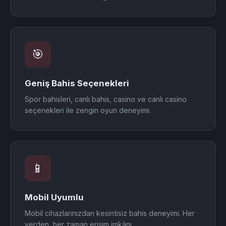
🎯
Geniş Bahis Seçenekleri
Spor bahisleri, canlı bahis, casino ve canlı casino
seçenekleri ile zengin oyun deneyimi.
📱
Mobil Uyumlu
Mobil cihazlarınızdan kesintisiz bahis deneyimi. Her
yerden, her zaman erişim imkânı.