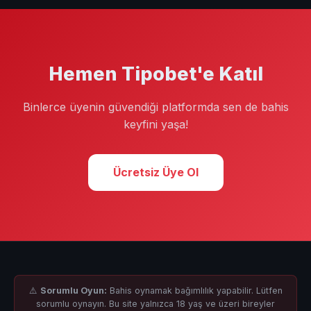
butonuna tıklayın. Formu doldurup e-posta/SMS
doğrulamasını tamamladıktan sonra hesabınız aktif
olur; bu işlem yalnızca birkaç dakika sürer.
Hemen Tipobet'e Katıl
Binlerce üyenin güvendiği platformda sen de bahis
keyfini yaşa!
Ücretsiz Üye Ol
⚠️
Sorumlu Oyun:
Bahis oynamak bağımlılık yapabilir. Lütfen
sorumlu oynayın. Bu site yalnızca 18 yaş ve üzeri bireyler