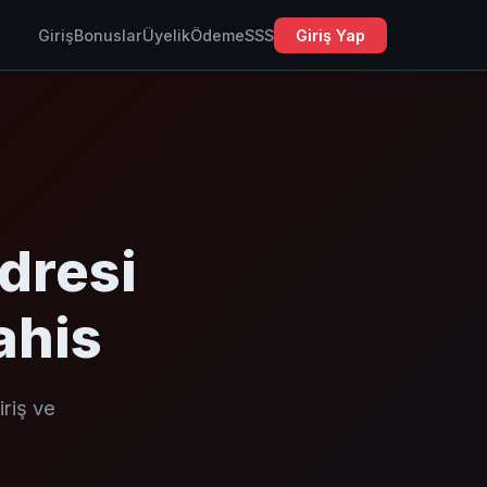
Giriş
Bonuslar
Üyelik
Ödeme
SSS
Giriş Yap
dresi
ahis
iriş ve