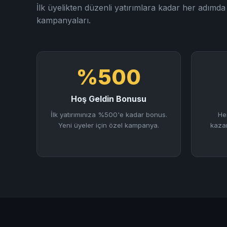
İlk üyelikten düzenli yatırımlara kadar her adım
kampanyaları.
%500
Hoş Geldin Bonusu
İlk yatırımınıza %500'e kadar bonus.
He
Yeni üyeler için özel kampanya.
kazan