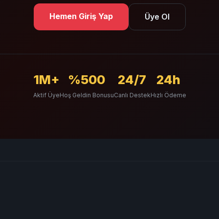
Hemen Giriş Yap
Üye Ol
1M+
%500
24/7
24h
Aktif Üye
Hoş Geldin Bonusu
Canlı Destek
Hızlı Ödeme