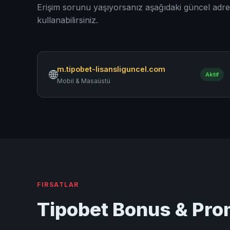
Erişim sorunu yaşıyorsanız aşağıdaki güncel adre
kullanabilirsiniz.
m.tipobet-lisansliguncel.com
🌐
Aktif
Mobil & Masaüstü
FIRSATLAR
Tipobet Bonus & Pr