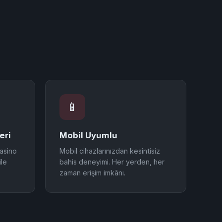
📱
eri
Mobil Uyumlu
casino
Mobil cihazlarınızdan kesintisiz
ile
bahis deneyimi. Her yerden, her
zaman erişim imkânı.