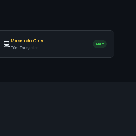
Masaüstü Giriş
💻
Aktif
Tüm Tarayıcılar