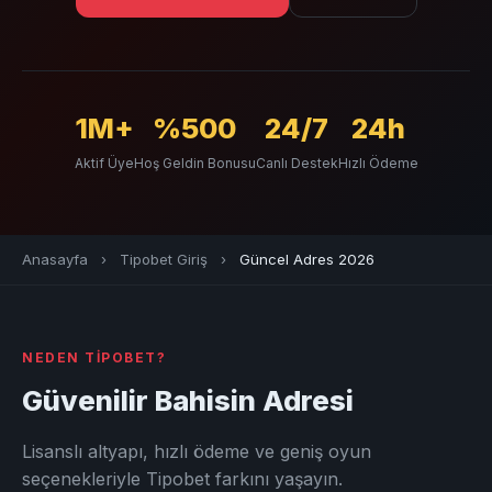
1M+
%500
24/7
24h
Aktif Üye
Hoş Geldin Bonusu
Canlı Destek
Hızlı Ödeme
Anasayfa
›
Tipobet Giriş
›
Güncel Adres 2026
NEDEN TIPOBET?
Güvenilir Bahisin Adresi
Lisanslı altyapı, hızlı ödeme ve geniş oyun
seçenekleriyle Tipobet farkını yaşayın.