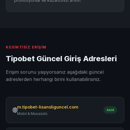
promosyonlar ile kazancınızı artırın.
KESINTISIZ ERIŞIM
Tipobet Güncel Giriş Adresleri
Erişim sorunu yaşıyorsanız aşağıdaki güncel
adreslerden herhangi birini kullanabilirsiniz.
m.tipobet-lisansliguncel.com
🌐
Aktif
Mobil & Masaüstü