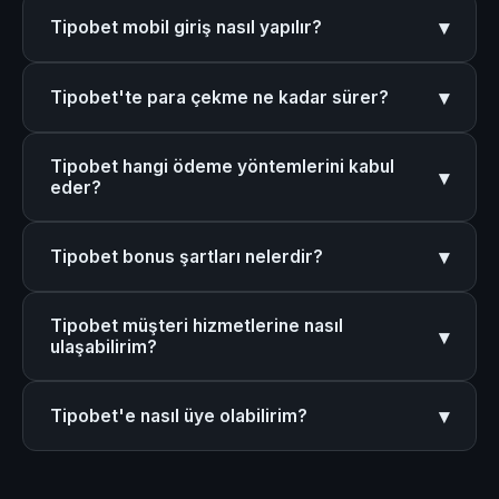
Tipobet'in 2026 güncel giriş adresi m.tipobet-
ön planda tutar. Yıllardır kesintisiz hizmet veren
▾
Tipobet mobil giriş nasıl yapılır?
lisansliguncel.com'dur. Adres değişikliklerinden
platform, şeffaf işlem politikaları ile güven oluşturur.
haberdar olmak için bu sayfayı sık kullanılanlara
Tipobet mobil giriş için https://m.tipobet-
ekleyebilirsiniz.
▾
Tipobet'te para çekme ne kadar sürer?
lisansliguncel.com/ adresini mobil tarayıcınızdan
ziyaret edin. Responsive tasarım sayesinde tüm
Tipobet'te para çekme işlemleri genellikle 24 saat
işlemlerinizi telefonunuzdan kolayca yapabilirsiniz;
Tipobet hangi ödeme yöntemlerini kabul
içinde tamamlanır. Kimlik doğrulaması tamamlanmış
▾
uygulama indirmenize gerek yoktur.
eder?
kullanıcılar için bu süre çok daha kısa olabilmektedir.
Tipobet; banka havalesi, kredi kartı, Papara,
▾
Tipobet bonus şartları nelerdir?
Cepbank, QR kod, Payfix, Mefete ve kripto para
(BTC, ETH, USDT) dahil birçok ödeme yöntemini
Tipobet'te her bonus için farklı çevirme şartları
destekler. Tüm finansal işlemler SSL güvenlik
Tipobet müşteri hizmetlerine nasıl
bulunur. Hoş geldin bonusu, yatırım bonusları ve
▾
sertifikası ile korunur.
ulaşabilirim?
kayıp bonusu gibi kampanyaların şartları platform
üzerinde şeffaf biçimde yayınlanmaktadır. Bonusu
Tipobet müşteri hizmetlerine 7/24 canlı destek, e-
talep etmeden önce ilgili şartları okumanız önerilir.
▾
Tipobet'e nasıl üye olabilirim?
posta veya sosyal medya kanalları aracılığıyla
ulaşabilirsiniz. Türkçe destek ekibi tüm sorularınızı
Tipobet'e üye olmak için https://m.tipobet-
hızlıca yanıtlar.
lisansliguncel.com/ adresini ziyaret ederek "Üye Ol"