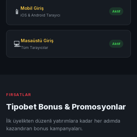
Mobil Giriş
📱
Aktif
iOS & Android Tarayıcı
Masaüstü Giriş
💻
Aktif
Tüm Tarayıcılar
FIRSATLAR
Tipobet Bonus & Promosyonlar
İlk üyelikten düzenli yatırımlara kadar her adımda
kazandıran bonus kampanyaları.