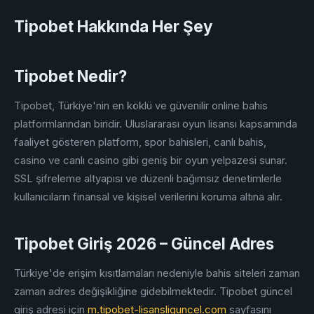
Tipobet Hakkında Her Şey
Tipobet Nedir?
Tipobet, Türkiye'nin en köklü ve güvenilir online bahis
platformlarından biridir. Uluslararası oyun lisansı kapsamında
faaliyet gösteren platform, spor bahisleri, canlı bahis,
casino ve canlı casino gibi geniş bir oyun yelpazesi sunar.
SSL şifreleme altyapısı ve düzenli bağımsız denetimlerle
kullanıcıların finansal ve kişisel verilerini koruma altına alır.
Tipobet Giriş 2026 – Güncel Adres
Türkiye'de erişim kısıtlamaları nedeniyle bahis siteleri zaman
zaman adres değişikliğine gidebilmektedir. Tipobet güncel
giriş adresi için
m.tipobet-lisansliguncel.com
sayfasını