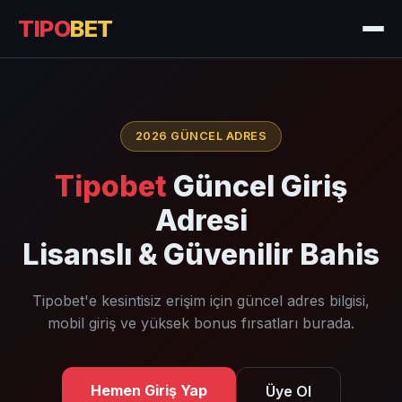
TIPO
BET
2026 GÜNCEL ADRES
Tipobet
Güncel Giriş
Adresi
Lisanslı & Güvenilir Bahis
Tipobet'e kesintisiz erişim için güncel adres bilgisi,
mobil giriş ve yüksek bonus fırsatları burada.
Hemen Giriş Yap
Üye Ol