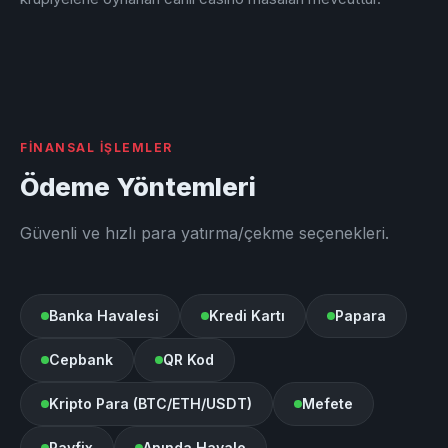
FINANSAL İŞLEMLER
Ödeme Yöntemleri
Güvenli ve hızlı para yatırma/çekme seçenekleri.
Banka Havalesi
Kredi Kartı
Papara
Cepbank
QR Kod
Kripto Para (BTC/ETH/USDT)
Mefete
Payfix
Anında Havale