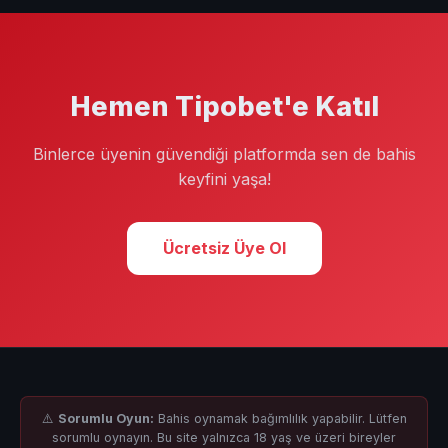
butonuna tıklayın. Formu doldurup e-posta/SMS
doğrulamasını tamamladıktan sonra hesabınız aktif
olur; bu işlem yalnızca birkaç dakika sürer.
Hemen Tipobet'e Katıl
Binlerce üyenin güvendiği platformda sen de bahis
keyfini yaşa!
Ücretsiz Üye Ol
⚠️
Sorumlu Oyun:
Bahis oynamak bağımlılık yapabilir. Lütfen
sorumlu oynayın. Bu site yalnızca 18 yaş ve üzeri bireyler