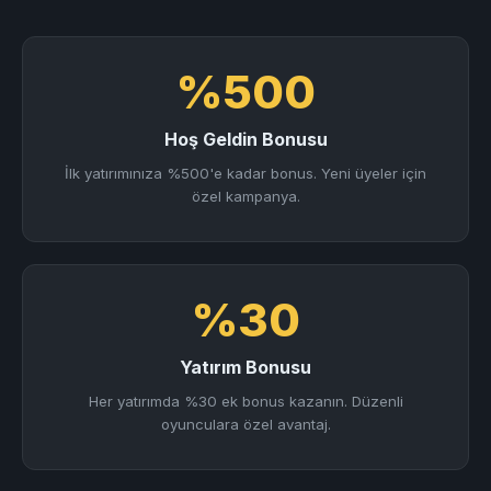
%500
Hoş Geldin Bonusu
İlk yatırımınıza %500'e kadar bonus. Yeni üyeler için
özel kampanya.
%30
Yatırım Bonusu
Her yatırımda %30 ek bonus kazanın. Düzenli
oyunculara özel avantaj.