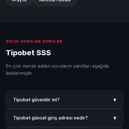
SIKÇA SORULAN SORULAR
Tipobet SSS
En çok merak edilen soruların yanıtları aşağıda
listelenmiştir.
▾
Tipobet güvenilir mi?
Evet, Tipobet uluslararası lisansa sahip güvenilir bir
▾
Tipobet güncel giriş adresi nedir?
bahis platformudur. SSL sertifikası ile korunan
altyapısı ve düzenli denetimlerle kullanıcı güvenliğini