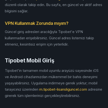
düzenli olarak takip edin. Bu sayfa, en güncel ve aktif adres
bilgisini sağlar.
VPN Kullanmak Zorunda mıyım?
Güncel giriş adresleri aracılığıyla Tipobet'e VPN
kullanmadan erişebilirsiniz. Güncel adres listemizi takip
etmeniz, kesintisiz erişim için yeterlidir.
Tipobet Mobil Giriş
Tipobet'in tamamen mobil uyumlu arayüzü sayesinde iOS
ve Android cihazlarınızdan mükemmel bir bahis deneyimi
yaşayabilirsiniz. Uygulama indirmeye gerek yoktur; mobil
tarayıcınız üzerinden
m.tipobet-lisansliguncel.com
adresine
girerek tüm işlemlerinizi gerçekleştirebilirsiniz.