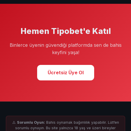
butonuna tıklayın. Formu doldurup e-posta/SMS
doğrulamasını tamamladıktan sonra hesabınız aktif
olur; bu işlem yalnızca birkaç dakika sürer.
Hemen Tipobet'e Katıl
Binlerce üyenin güvendiği platformda sen de bahis
keyfini yaşa!
Ücretsiz Üye Ol
⚠️
Sorumlu Oyun:
Bahis oynamak bağımlılık yapabilir. Lütfen
sorumlu oynayın. Bu site yalnızca 18 yaş ve üzeri bireyler