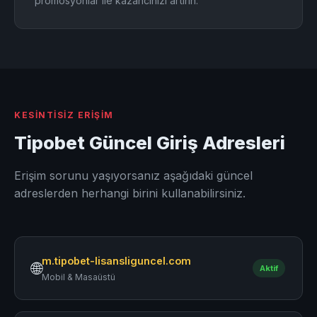
promosyonlar ile kazancınızı artırın.
KESINTISIZ ERIŞIM
Tipobet Güncel Giriş Adresleri
Erişim sorunu yaşıyorsanız aşağıdaki güncel
adreslerden herhangi birini kullanabilirsiniz.
m.tipobet-lisansliguncel.com
🌐
Aktif
Mobil & Masaüstü