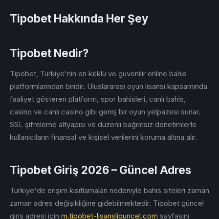
Tipobet Hakkında Her Şey
Tipobet Nedir?
Tipobet, Türkiye'nin en köklü ve güvenilir online bahis
platformlarından biridir. Uluslararası oyun lisansı kapsamında
faaliyet gösteren platform, spor bahisleri, canlı bahis,
casino ve canlı casino gibi geniş bir oyun yelpazesi sunar.
SSL şifreleme altyapısı ve düzenli bağımsız denetimlerle
kullanıcıların finansal ve kişisel verilerini koruma altına alır.
Tipobet Giriş 2026 – Güncel Adres
Türkiye'de erişim kısıtlamaları nedeniyle bahis siteleri zaman
zaman adres değişikliğine gidebilmektedir. Tipobet güncel
giriş adresi için
m.tipobet-lisansliguncel.com
sayfasını