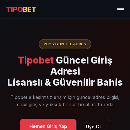
TIPO
BET
2026 GÜNCEL ADRES
Tipobet
Güncel Giriş
Adresi
Lisanslı & Güvenilir Bahis
Tipobet'e kesintisiz erişim için güncel adres bilgisi,
mobil giriş ve yüksek bonus fırsatları burada.
Hemen Giriş Yap
Üye Ol