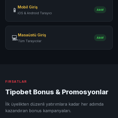
Mobil Giriş
📱
Aktif
iOS & Android Tarayıcı
Masaüstü Giriş
💻
Aktif
Tüm Tarayıcılar
FIRSATLAR
Tipobet Bonus & Promosyonlar
İlk üyelikten düzenli yatırımlara kadar her adımda
kazandıran bonus kampanyaları.