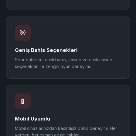
🎯
Geniş Bahis Seçenekleri
Spor bahisleri, canlı bahis, casino ve canlı casino
seçenekleri ile zengin oyun deneyimi.
📱
Mobil Uyumlu
Mobil cihazlarınızdan kesintisiz bahis deneyimi. Her
yerden, her zaman erişim imkânı.