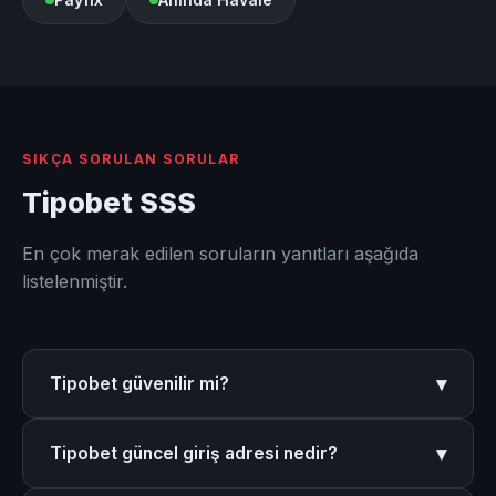
SIKÇA SORULAN SORULAR
Tipobet SSS
En çok merak edilen soruların yanıtları aşağıda
listelenmiştir.
▾
Tipobet güvenilir mi?
Evet, Tipobet uluslararası lisansa sahip güvenilir bir
▾
Tipobet güncel giriş adresi nedir?
bahis platformudur. SSL sertifikası ile korunan
altyapısı ve düzenli denetimlerle kullanıcı güvenliğini