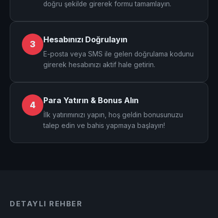
doğru şekilde girerek formu tamamlayın.
Hesabınızı Doğrulayın
3
E-posta veya SMS ile gelen doğrulama kodunu
girerek hesabınızı aktif hale getirin.
Para Yatırın & Bonus Alın
4
İlk yatırımınızı yapın, hoş geldin bonusunuzu
talep edin ve bahis yapmaya başlayın!
DETAYLI REHBER