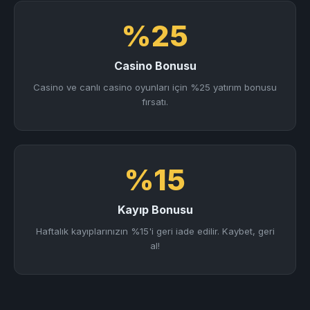
%25
Casino Bonusu
Casino ve canlı casino oyunları için %25 yatırım bonusu
fırsatı.
%15
Kayıp Bonusu
Haftalık kayıplarınızın %15'i geri iade edilir. Kaybet, geri
al!