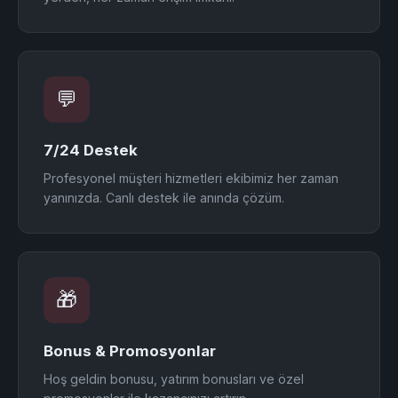
💬
7/24 Destek
Profesyonel müşteri hizmetleri ekibimiz her zaman
yanınızda. Canlı destek ile anında çözüm.
🎁
Bonus & Promosyonlar
Hoş geldin bonusu, yatırım bonusları ve özel